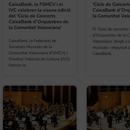
CaixaBank, la FSMCV i el
‘Cicle de Concert
IVC celebren la sisena edició
CaixaBank d’Orq
del ‘Cicle de Concerts
la Comunitat Val
CaixaBank d’Orquestres de
la Comunitat Valenciana’
El ‘Cicle de concert
d’Orquestres de la 
CaixaBank, la Federació de
Valenciana’ dirigit a 
Societats Musicals de la
musicals i impulsat 
Comunitat Valenciana (FSMCV) i
CaixaBank,
l’Institut Valencià de Cultura (IVC)
llancen la