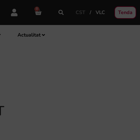
0
CST
VLC
Tenda
Actualitat
T