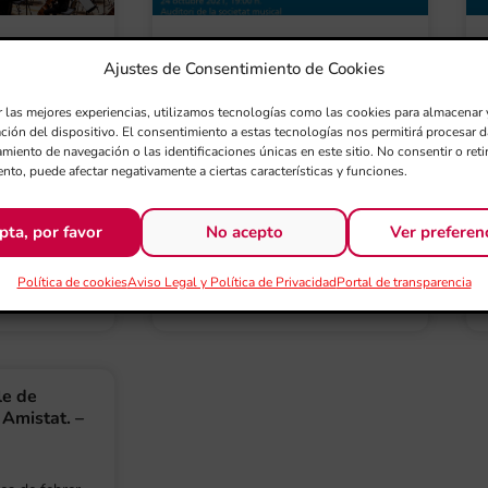
 i la FSMCV
La quarta edició del ‘Cicle
Ajustes de Consentimiento de Cookies
ena edició
de concerts CaixaBank
certs
d’Orquestres’ oferirà deu
r las mejores experiencias, utilizamos tecnologías como las cookies para almacenar 
uestres de
recitals en la Comunitat
ación del dispositivo. El consentimiento a estas tecnologías nos permitirá procesar
ls
Valenciana
miento de navegación o las identificaciones únicas en este sitio. No consentir o retir
nto, puede afectar negativamente a ciertas características y funciones.
ció de
L’IV ‘Cicle de concerts CaixaBank
e la
d’Orquestres de la Comunitat
pta, por favor
No acepto
Ver preferen
a (FSMCV) i
Valenciana’, patrocinat per l’entitat
 Cultura (IVC)
financera, amb la col·laboració de
Política de cookies
Aviso Legal y Política de Privacidad
Portal de transparencia
la
le de
 Amistat. –