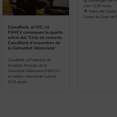
Diumenges del me
a les 12.00 hores.
Teatre del Centre 
Casino de Quart de P
CaixaBank, el IVC i la
FSMCV convoquen la quarta
edició del ‘Cicle de concerts
CaixaBank d’orquestres de
la Comunitat Valenciana’
CaixaBank, la Federació de
Societats Musicals de la
Comunitat Valenciana (FSMCV) i
el Institut Valencià de Cultura
(IVC) posen