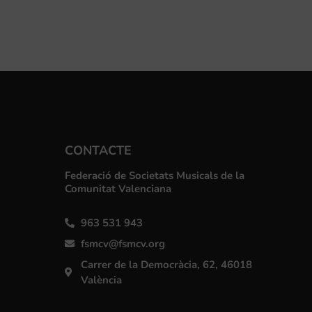
CONTACTE
Federació de Societats Musicals de la
Comunitat Valenciana
963 531 943
fsmcv@fsmcv.org
Carrer de la Democràcia, 62, 46018
València