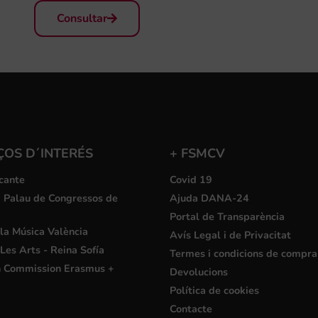
Consultar
ÇOS D´INTERÉS
+ FSMCV
cante
Covid 19
i Palau de Congressos de
Ajuda DANA-24
Portal de Transparència
la Música València
Avís Legal i de Privacitat
Les Arts - Reina Sofía
Termes i condicions de compra
 Commission Erasmus +
Devolucions
Política de cookies
Contacte