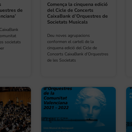
s
Comença la cinquena edició
uestres de
del Cicle de Concerts
enciana’
CaixaBank d’Orquestres de
Societats Musicals
s CaixaBank
Deu noves agrupacions
Comunitat
conformen el cartell de la
les societats
cinquena edició del Cicle de
per
Concerts CaixaBank d’Orquestres
de les Societats