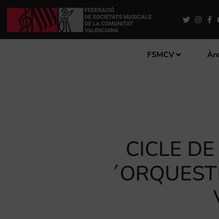
FSMCV
Àre
CICLE D
´ORQUEST