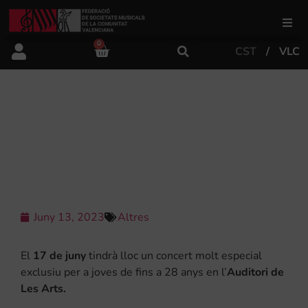
0
CST
VLC
FSMCV
Àrea de gestió
‘MOZART FINS A 28’, UN CONCERT
MOLT ESPECIAL EL DISSABTE 17 DE
JUNY A L’AUDITORI DE LES ARTS
Àrea educativa
Àrea Artística
Juny 13, 2023
Altres
Actualitat
El
17 de juny
tindrà lloc un concert molt especial
exclusiu per a joves de fins a 28 anys en l’
Auditori de
Les Arts.
Tenda