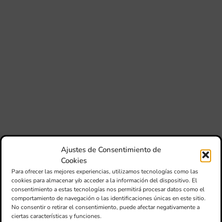
si
de 
Fe
Mé
80 
mú
fo
la 
am
dir
de 
Día
Gar
una
qu
Ajustes de Consentimiento de
rec
Cookies
els
Para ofrecer las mejores experiencias, utilizamos tecnologías como las
cookies para almacenar y/o acceder a la información del dispositivo. El
consentimiento a estas tecnologías nos permitirá procesar datos como el
comportamiento de navegación o las identificaciones únicas en este sitio.
No consentir o retirar el consentimiento, puede afectar negativamente a
ciertas características y funciones.