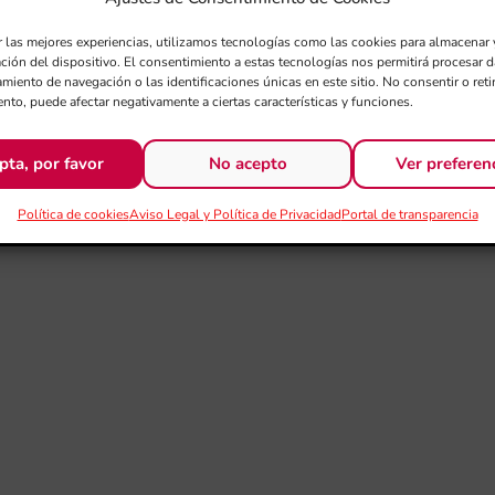
r las mejores experiencias, utilizamos tecnologías como las cookies para almacenar 
ación del dispositivo. El consentimiento a estas tecnologías nos permitirá procesar
miento de navegación o las identificaciones únicas en este sitio. No consentir o retir
nto, puede afectar negativamente a ciertas características y funciones.
pta, por favor
No acepto
Ver preferen
Política de cookies
Aviso Legal y Política de Privacidad
Portal de transparencia