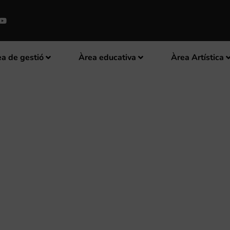
a de gestió
Àrea educativa
Àrea Artística
SSAMAGRELL PRESENTA WE WIL