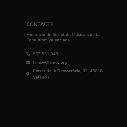
CONTACTE
Federació de Societats Musicals de la
Comunitat Valenciana
963 531 943
fsmcv@fsmcv.org
Carrer de la Democràcia, 62, 46018
València