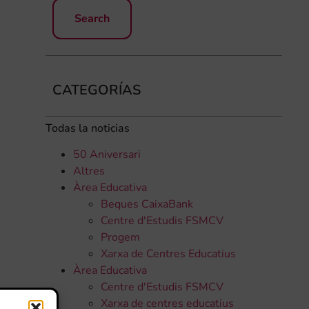
CATEGORÍAS
Todas la noticias
50 Aniversari
Altres
Àrea Educativa
Beques CaixaBank
Centre d'Estudis FSMCV
Progem
Xarxa de Centres Educatius
Àrea Educativa
Centre d'Estudis FSMCV
Xarxa de centres educatius