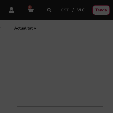
0
CST
VLC
Tenda
Actualitat
L BAND YOU