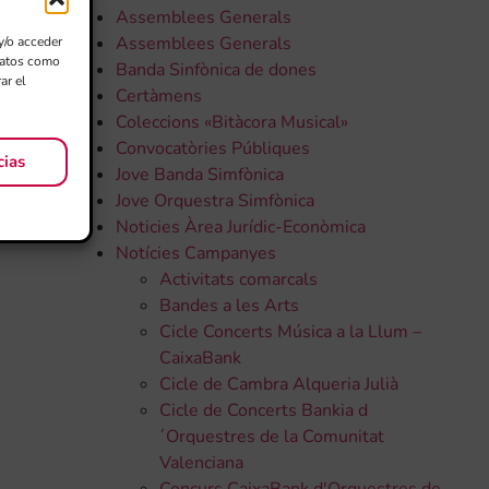
Assemblees Generals
Assemblees Generals
y/o acceder
 datos como
Banda Sinfònica de dones
ar el
Certàmens
Coleccions «Bitàcora Musical»
Convocatòries Públiques
cias
Jove Banda Simfònica
Jove Orquestra Simfònica
Noticies Àrea Jurídic-Econòmica
Notícies Campanyes
Activitats comarcals
Bandes a les Arts
Cicle Concerts Música a la Llum –
CaixaBank
Cicle de Cambra Alqueria Julià
Cicle de Concerts Bankia d
´Orquestres de la Comunitat
Valenciana