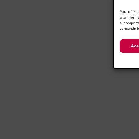
Para ofrece
a la inform
el comporta
consentimie
Ace