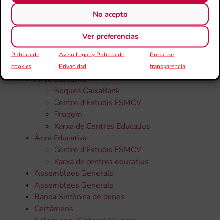
CATEGORÍAS
No acepto
Ver preferencias
Todas la noticias
50 Aniversari
Política de
Aviso Legal y Política de
Portal de
Altres
cookies
Privacidad
transparencia
Àrea Educativa
Beques CaixaBank
Centre d'Estudis FSMCV
Progem
Xarxa de Centres Educatius
Àrea Educativa
Centre d'Estudis FSMCV
Xarxa de centres educatius
Assemblees Generals
Assemblees Generals
Banda Sinfònica de dones
Certàmens