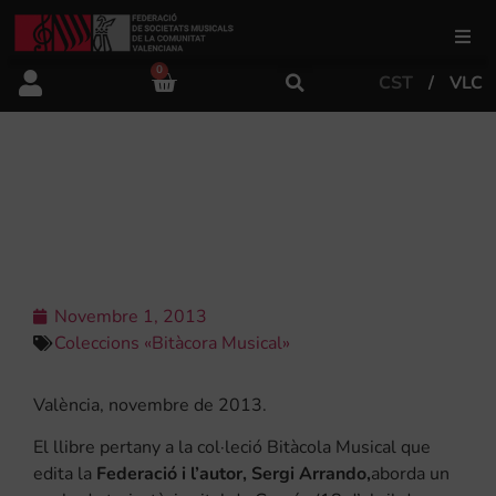
0
CST
VLC
FSMCV
Àrea de gestió
JOAN GARCÉS QUERALT: UNA VIDA
DEDICADA A LA MÚSICA
Àrea educativa
Àrea Artística
Novembre 1, 2013
Coleccions «Bitàcora Musical»
Actualitat
València, novembre de 2013.
El llibre pertany a la col·leció Bitàcola Musical que
Tenda
edita la
Federació i l’autor, Sergi Arrando,
aborda un