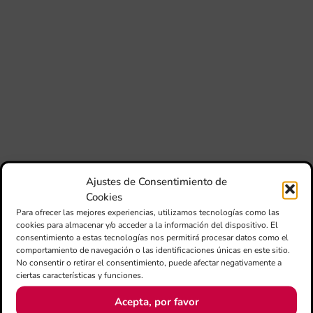
80 
mú
fo
la 
am
dir
de 
Día
Gar
una
qu
rec
els
Ajustes de Consentimiento de
Cookies
Para ofrecer las mejores experiencias, utilizamos tecnologías como las
cookies para almacenar y/o acceder a la información del dispositivo. El
consentimiento a estas tecnologías nos permitirá procesar datos como el
comportamiento de navegación o las identificaciones únicas en este sitio.
No consentir o retirar el consentimiento, puede afectar negativamente a
ciertas características y funciones.
Acepta, por favor