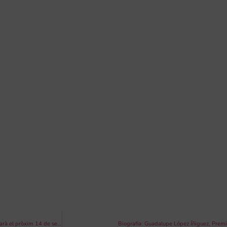
La gala dels ‘II Premis Bankia al talent musical a la Comunitat Valenciana’ se celebrarà el pròxim 14 de setembre
Biografia: Guadalupe López Íñiguez, Premi 