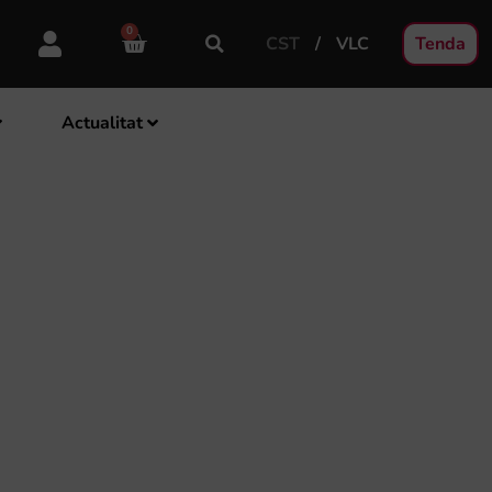
0
CST
VLC
Tenda
Actualitat
QUISICIÓ DE