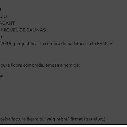
U
CIO
LACANT
 MIGUEL DE SALINAS
O
 2019, per justificar la compra de partitures a la FSMCV.
igure l’obra comprada, emesa a nom de:
na
eixa factura figure el “
vaig rebre
” firmat i segellat.)