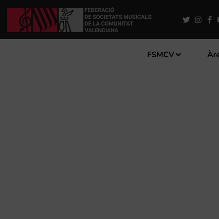
FSMCV
Àre
34 SOCIETATS MUSICALS R
PARTITURES PER PART DE