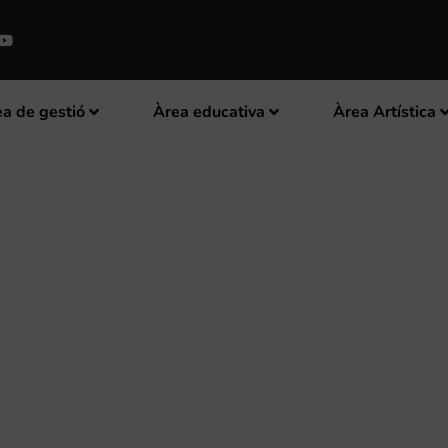
a de gestió
Àrea educativa
Àrea Artística
EBEN SUBVENCIONS PER A L’AD
 LA DIPUTACIÓ D’ALACANT