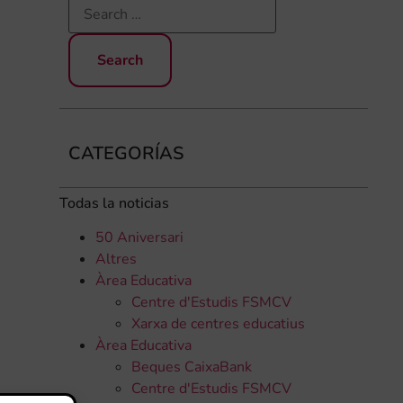
CATEGORÍAS
Todas la noticias
50 Aniversari
Altres
Àrea Educativa
Centre d'Estudis FSMCV
Xarxa de centres educatius
Àrea Educativa
Beques CaixaBank
Centre d'Estudis FSMCV