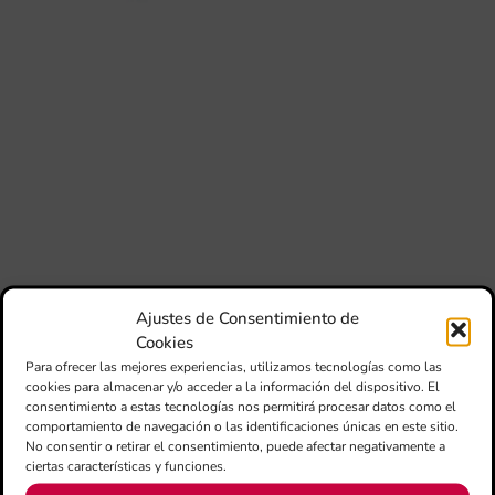
per
l’e
20
La 
Ge
Ce
Do
pub
con
de
su
des
esc
imp
Ajustes de Consentimiento de
en
Cookies
no 
Para ofrecer las mejores experiencias, utilizamos tecnologías como las
cookies para almacenar y/o acceder a la información del dispositivo. El
consentimiento a estas tecnologías nos permitirá procesar datos como el
comportamiento de navegación o las identificaciones únicas en este sitio.
No consentir o retirar el consentimiento, puede afectar negativamente a
ciertas características y funciones.