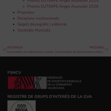
Premis EUTERPE Ángel Asunción 2025
Premis EUTERPE Ángel Asunción 2026
Projectes
Relacions institucionals
Segell discogràfic i editorial
Societats Musicals
ANTERIOR
PRÓXIMO
Convocatòria de subvencions a societats musicals, “Excel·lent, música de banda 2024”
Convocatòria de subvencions a entitats sense ànim de lucre de la província de València, destinades a desenvolupar activitats que fomenten la igualtat entre dones i homes i/o en contra de la violència de gènere, 2024
FSMCV
REGISTRE DE GRUPS D'INTERÉS DE LA GVA