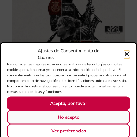
de
Juv
“L
Sa
Ta
la 
LL
DE
Ajustes de Consentimiento de
CE
Cookies
L’II
Ce
Para ofrecer las mejores experiencias, utilizamos tecnologías como las
cookies para almacenar y/o acceder a la información del dispositivo. El
Au
consentimiento a estas tecnologías nos permitirá procesar datos como el
de
comportamiento de navegación o las identificaciones únicas en este sitio.
Juv
No consentir o retirar el consentimiento, puede afectar negativamente a
Ta
ciertas características y funciones.
la 
“L
Acepta, por favor
Sa
tin
No acepto
La
Ver preferencias
Ba