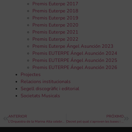
Premis Euterpe 2017
Premis Euterpe 2018
Premis Euterpe 2019
Premis Euterpe 2020
Premis Euterpe 2021
Premis Euterpe 2022
Premis Euterpe Ángel Asunción 2023
Premis EUTERPE Ángel Asunción 2024
Premis EUTERPE Ángel Asunción 2025
Premis EUTERPE Ángel Asunción 2026
Projectes
Relacions institucionals
Segell discogràfic i editorial
Societats Musicals
ANTERIOR
PRÓXIMO
L’Orquestra de la Marina Alta celebra l’Any Nou amb un concert que recorrerà la comarca
Decret pel qual s’aproven les bases i la concessió d’ajudes directes a l’empreses amb activitat a la Comunitat Valenciana per a cobrir costos financers per a pal·liar els danys causats per la DANA