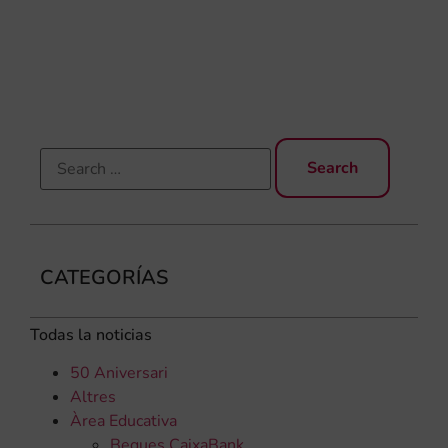
una
qu
rec
els
CATEGORÍAS
Todas la noticias
50 Aniversari
Altres
Àrea Educativa
Beques CaixaBank