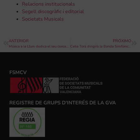
Relacions institucionals
Segell discogràfic i editorial
Societats Musicals
ANTERIOR
PRÓXIMO
Música a la Llum dedica el seu concert anual a compositors de localitats afectades per la dana
Celia Torá dirigirà la Banda Simfònica de Dones de la FSMCV a 2026
FSMCV
REGISTRE DE GRUPS D'INTERÉS DE LA GVA