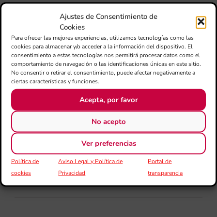
80 
mú
Ajustes de Consentimiento de
fo
Cookies
la 
Para ofrecer las mejores experiencias, utilizamos tecnologías como las
am
cookies para almacenar y/o acceder a la información del dispositivo. El
dir
consentimiento a estas tecnologías nos permitirá procesar datos como el
de 
comportamiento de navegación o las identificaciones únicas en este sitio.
Día
No consentir o retirar el consentimiento, puede afectar negativamente a
Gar
ciertas características y funciones.
una
Acepta, por favor
qu
rec
No acepto
els
Ver preferencias
Política de
Aviso Legal y Política de
Portal de
cookies
Privacidad
transparencia