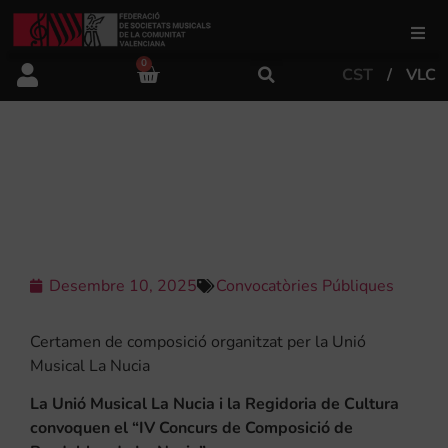
0
CST
VLC
FSMCV
Àrea de gestió
IV CONCURS DE COMPOSICIÓ DE
PASDOBLES LA NUCIA 2026
Àrea educativa
Àrea Artística
Desembre 10, 2025
Convocatòries Públiques
Certamen de composició organitzat per la Unió
Actualitat
Musical La Nucia
La Unió Musical La Nucia i la Regidoria de Cultura
Tenda
convoquen el “IV Concurs de Composició de