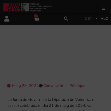
0
CST
VLC
FSMCV
Àrea de gestió
PUBLICACIÓ DE LA RESOLUCIÓ DE
LA CONCESSIÓ I DESESTIMACIÓ DE
LA SUBVENCIÓ “EXCEL·LENT
Àrea educativa
MÚSICA DE BANDA 2024”
Àrea Artística
Maig 29, 2024
Convocatòries Públiques
Actualitat
La Junta de Govern de la Diputació de València, en
Tenda
sessió celebrada el dia 21 de maig de 2024, va