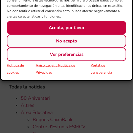
consentimiento a estas tecnologías nos permitirá procesar datos como el
rec
comportamiento de navegación o las identificaciones únicas en este sitio.
els
No consentir o retirar el consentimiento, puede afectar negativamente a
ciertas características y funciones.
Acepta, por favor
No acepto
Ver preferencias
Política de
Aviso Legal y Política de
Portal de
CATEGORÍAS
cookies
Privacidad
transparencia
Todas la noticias
50 Aniversari
Altres
Àrea Educativa
Beques CaixaBank
Centre d'Estudis FSMCV