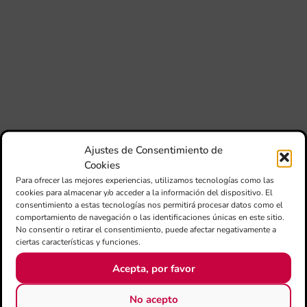
am
dir
de 
Día
Gar
una
qu
rec
els
Ajustes de Consentimiento de
Cookies
Para ofrecer las mejores experiencias, utilizamos tecnologías como las
cookies para almacenar y/o acceder a la información del dispositivo. El
consentimiento a estas tecnologías nos permitirá procesar datos como el
comportamiento de navegación o las identificaciones únicas en este sitio.
No consentir o retirar el consentimiento, puede afectar negativamente a
ciertas características y funciones.
CATEGORÍAS
Acepta, por favor
No acepto
Todas la noticias