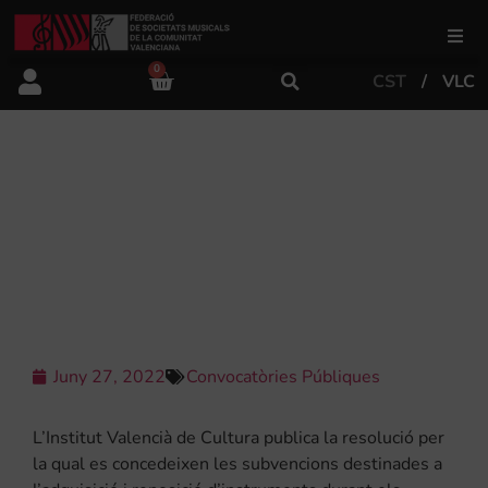
0
CST
VLC
FSMCV
Àrea de gestió
RESOLUCIÓ DEL IVC PER A LA
CONCESSIÓ DE SUBVENCIONS
DESTINADES A L’ADQUISICIÓ I
Àrea educativa
REPOSICIÓ D’INSTRUMENTS
Àrea Artística
Juny 27, 2022
Convocatòries Públiques
Actualitat
L’Institut Valencià de Cultura publica la resolució per
Tenda
la qual es concedeixen les subvencions destinades a