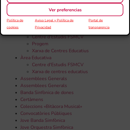
50 Aniversari
Ver preferencias
Altres
Política de
Aviso Legal y Política de
Portal de
Àrea Educativa
cookies
Privacidad
transparencia
Beques CaixaBank
Centre d'Estudis FSMCV
Progem
Xarxa de Centres Educatius
Àrea Educativa
Centre d'Estudis FSMCV
Xarxa de centres educatius
Assemblees Generals
Assemblees Generals
Banda Sinfònica de dones
Certàmens
Coleccions «Bitàcora Musical»
Convocatòries Públiques
Jove Banda Simfònica
Jove Orquestra Simfònica