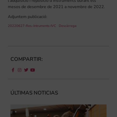
l’adquisició i reposició d’instruments durant els
mesos de desembre de 2021 a novembre de 2022.
Adjuntem publicació:
20220627-Res.-Intruments-IVC
Descàrrega
COMPARTIR:
ÚLTIMAS NOTICIAS
Ca
au
do