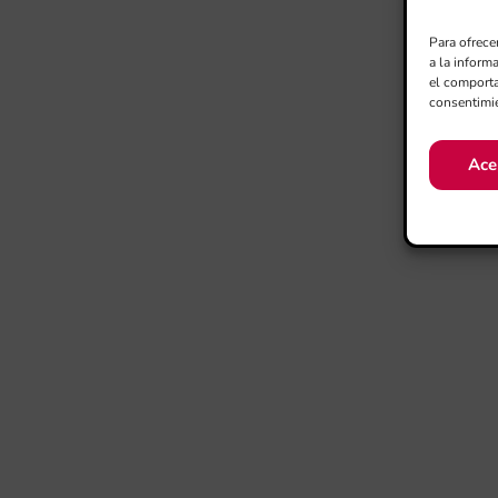
Para ofrece
a la inform
el comporta
consentimie
Ace