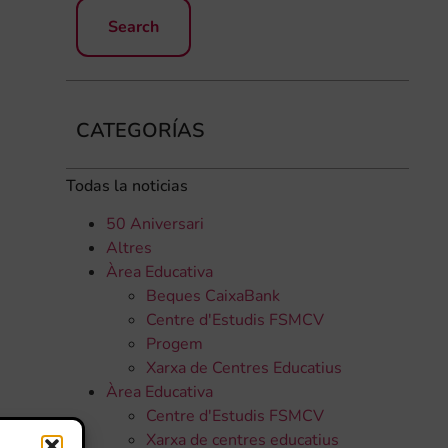
CATEGORÍAS
Todas la noticias
50 Aniversari
Altres
Àrea Educativa
Beques CaixaBank
Centre d'Estudis FSMCV
Progem
Xarxa de Centres Educatius
Àrea Educativa
Centre d'Estudis FSMCV
Xarxa de centres educatius