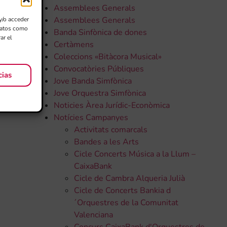
Assemblees Generals
Assemblees Generals
y/o acceder
 datos como
Banda Sinfònica de dones
ar el
Certàmens
Coleccions «Bitàcora Musical»
Convocatòries Públiques
cias
Jove Banda Simfònica
Jove Orquestra Simfònica
Noticies Àrea Jurídic-Econòmica
Notícies Campanyes
Activitats comarcals
Bandes a les Arts
Cicle Concerts Música a la Llum –
CaixaBank
Cicle de Cambra Alqueria Julià
Cicle de Concerts Bankia d
´Orquestres de la Comunitat
Valenciana