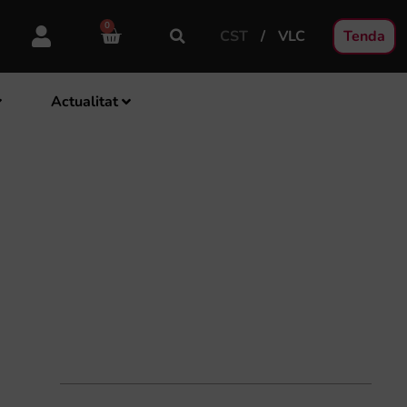
0
CST
VLC
Tenda
Actualitat
S DE L’IVC