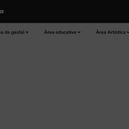
a de gestió
Àrea educativa
Àrea Artística
A L’ADQUISICIÓ D’INSTRUMENT