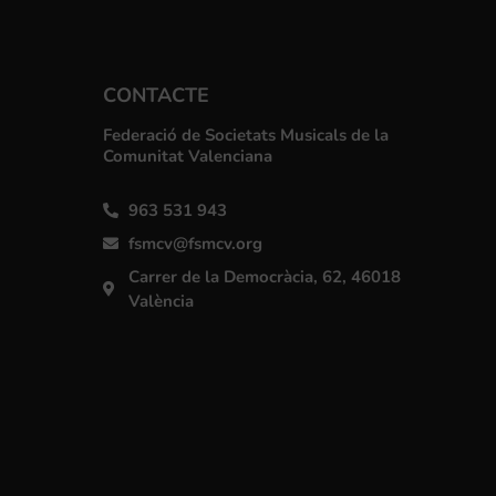
CONTACTE
Federació de Societats Musicals de la
Comunitat Valenciana
963 531 943
fsmcv@fsmcv.org
Carrer de la Democràcia, 62, 46018
València