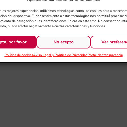
r las mejores experiencias, utilizamos tecnologías como las cookies para almacenar 
ación del dispositivo. El consentimiento a estas tecnologías nos permitirá procesar
miento de navegación o las identificaciones únicas en este sitio. No consentir o retir
nto, puede afectar negativamente a ciertas características y funciones.
pta, por favor
No acepto
Ver preferen
Política de cookies
Aviso Legal y Política de Privacidad
Portal de transparencia