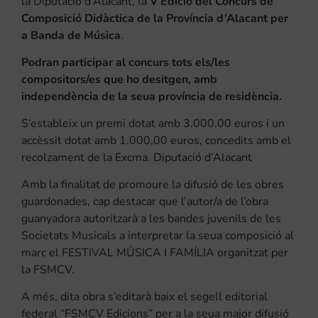
la Diputació d’Alacant, la
V Edició del Concurs de
Composició Didàctica de la Província d’Alacant per
a Banda de Música
.
Podran participar al concurs tots els/les
compositors/es que ho desitgen, amb
independència de la seua província de residència.
S’estableix un premi dotat amb 3.000,00 euros i un
accèssit dotat amb 1.000,00 euros, concedits amb el
recolzament de la Excma. Diputació d’Alacant
Amb la finalitat de promoure la difusió de les obres
guardonades, cap destacar que l’autor/a de l’obra
guanyadora autoritzarà a les bandes juvenils de les
Societats Musicals a interpretar la seua composició al
marc el FESTIVAL MÚSICA I FAMÍLIA organitzat per
la FSMCV.
A més, dita obra s’editarà baix el segell editorial
federal “FSMCV Edicions” per a la seua major difusió