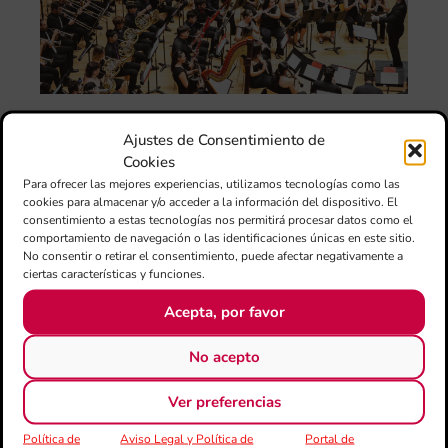
ce
el 
ani
am
l’e
de 
no
si
Ajustes de Consentimiento de
de 
Cookies
Fe
Para ofrecer las mejores experiencias, utilizamos tecnologías como las
Mé
cookies para almacenar y/o acceder a la información del dispositivo. El
80 
consentimiento a estas tecnologías nos permitirá procesar datos como el
mú
comportamiento de navegación o las identificaciones únicas en este sitio.
fo
No consentir o retirar el consentimiento, puede afectar negativamente a
ciertas características y funciones.
la 
am
Acepta, por favor
dir
de 
No acepto
Día
Gar
una
Ver preferencias
qu
Política de
Aviso Legal y Política de
Portal de
rec