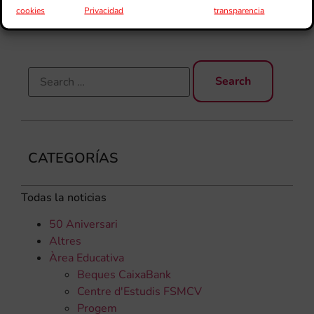
cookies
Privacidad
transparencia
els
CATEGORÍAS
Todas la noticias
50 Aniversari
Altres
Àrea Educativa
Beques CaixaBank
Centre d'Estudis FSMCV
Progem