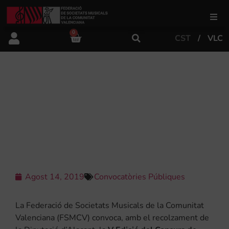
0
CST
VLC
FSMCV
Àrea de gestió
V EDICIÓ DEL CONCURS DE
COMPOSICIÓ DIDÀCTICA DE LA
PROVÍNCIA D’ALACANT PER A
Àrea educativa
BANDA DE MÚSICA
Àrea Artística
Agost 14, 2019
Convocatòries Públiques
Actualitat
La Federació de Societats Musicals de la Comunitat
Tenda
Valenciana (FSMCV) convoca, amb el recolzament de