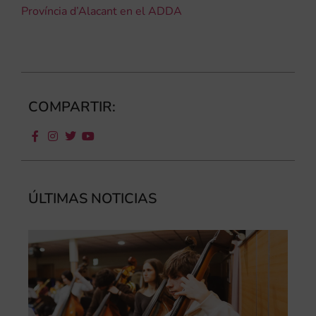
Província d’Alacant en el ADDA
COMPARTIR:
ÚLTIMAS NOTICIAS
Ca
au
do
le
per
l’a
d’e