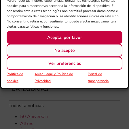
Para ofrecer las mejores experiencias, utilizamos tecnologías como las
Gar
cookies para almacenar y/o acceder a la información del dispositivo. El
una
consentimiento a estas tecnologías nos permitirá procesar datos como el
comportamiento de navegación o las identificaciones únicas en este sitio.
qu
No consentir o retirar el consentimiento, puede afectar negativamente a
rec
ciertas características y funciones.
els
Acepta, por favor
No acepto
Ver preferencias
Política de
Aviso Legal y Política de
Portal de
cookies
Privacidad
transparencia
CATEGORÍAS
Todas la noticias
50 Aniversari
Altres