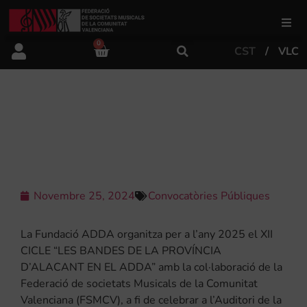
0
CST
VLC
FSMCV
Àrea de gestió
XII CICLE DE BANDES DE LA
PROVÍNCIA D’ALACANT EN EL ADDA
Àrea educativa
Àrea Artística
Novembre 25, 2024
Convocatòries Públiques
La Fundació ADDA organitza per a l’any 2025 el XII
Actualitat
CICLE “LES BANDES DE LA PROVÍNCIA
D’ALACANT EN EL ADDA” amb la col·laboració de la
Federació de societats Musicals de la Comunitat
Tenda
Valenciana (FSMCV), a fi de celebrar a l’Auditori de la