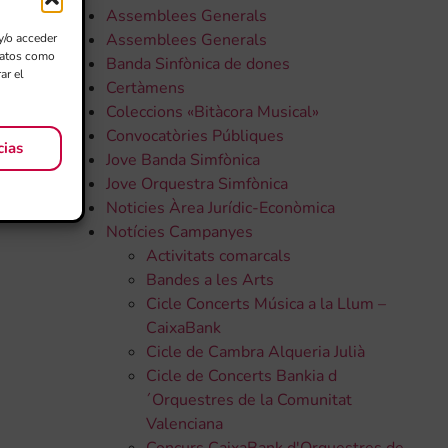
Assemblees Generals
Assemblees Generals
y/o acceder
 datos como
Banda Sinfònica de dones
ar el
Certàmens
Coleccions «Bitàcora Musical»
Convocatòries Públiques
cias
Jove Banda Simfònica
Jove Orquestra Simfònica
Noticies Àrea Jurídic-Econòmica
Notícies Campanyes
Activitats comarcals
Bandes a les Arts
Cicle Concerts Música a la Llum –
CaixaBank
Cicle de Cambra Alqueria Julià
Cicle de Concerts Bankia d
´Orquestres de la Comunitat
Valenciana