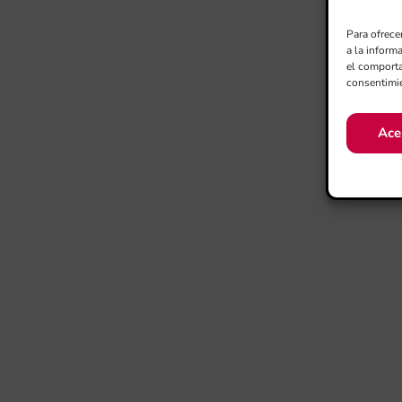
Para ofrece
a la inform
el comporta
consentimie
Ace