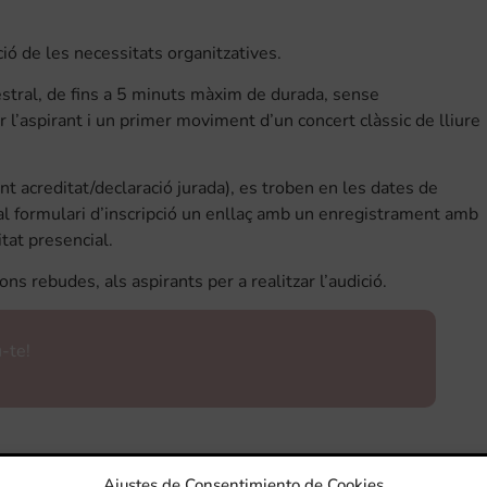
ió de les necessitats organitzatives.
estral, de fins a 5 minuts màxim de durada, sense
l’aspirant i un primer moviment d’un concert clàssic de lliure
t acreditat/declaració jurada), es troben en les dates de
 al formulari d’inscripció un enllaç amb un enregistrament amb
tat presencial.
ons rebudes, als aspirants per a realitzar l’audició.
u-te!
Ajustes de Consentimiento de Cookies