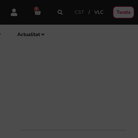
0
CST
VLC
Tenda
Actualitat
TRA SIMFÒNICA