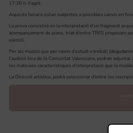
17:30 h. Fagot.
Aquests horaris estan subjectes a possibles canvis en func
La prova consistirà en la interpretació d’un fragment orqu
acompanyament de piano, triat d’entre TRES proposats per 
elecció.
Per als músics que per raons d’estudi o treball (degudamen
l’audició fora de la Comunitat Valenciana, podran adjuntar
les mateixes característiques d’interpretació que la modali
La Direcció artística, podrà seleccionar d’entre les inscripci
Inscri