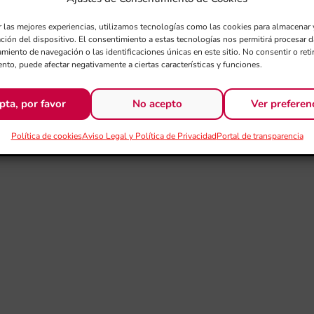
r las mejores experiencias, utilizamos tecnologías como las cookies para almacenar 
ación del dispositivo. El consentimiento a estas tecnologías nos permitirá procesar
miento de navegación o las identificaciones únicas en este sitio. No consentir o retir
nto, puede afectar negativamente a ciertas características y funciones.
pta, por favor
No acepto
Ver preferen
Política de cookies
Aviso Legal y Política de Privacidad
Portal de transparencia