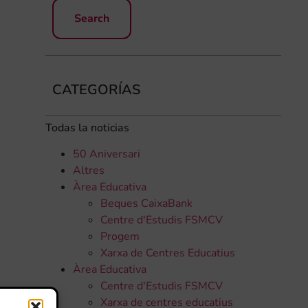
CATEGORÍAS
Todas la noticias
50 Aniversari
Altres
Àrea Educativa
Beques CaixaBank
Centre d'Estudis FSMCV
Progem
Xarxa de Centres Educatius
Àrea Educativa
Centre d'Estudis FSMCV
Xarxa de centres educatius