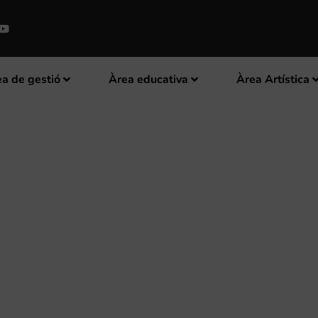
a de gestió
Àrea educativa
Àrea Artística
IONS PER A LA JOVE ORQUES