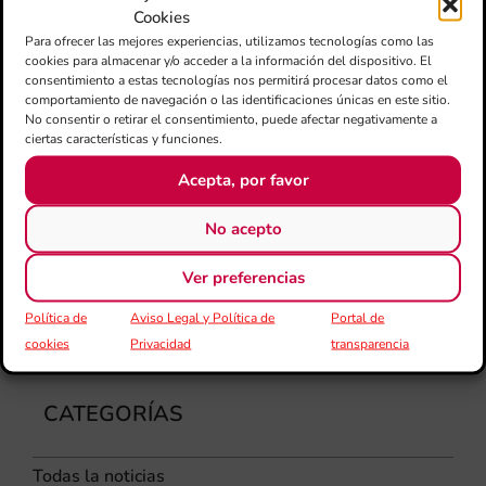
am
Cookies
dir
Para ofrecer las mejores experiencias, utilizamos tecnologías como las
de 
cookies para almacenar y/o acceder a la información del dispositivo. El
Día
consentimiento a estas tecnologías nos permitirá procesar datos como el
Gar
comportamiento de navegación o las identificaciones únicas en este sitio.
una
No consentir o retirar el consentimiento, puede afectar negativamente a
ciertas características y funciones.
qu
rec
Acepta, por favor
els
No acepto
Ver preferencias
Política de
Aviso Legal y Política de
Portal de
cookies
Privacidad
transparencia
CATEGORÍAS
Todas la noticias