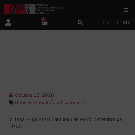
0
CST
VLC
FSMCV
Àrea de gestió
DOCUMENTACIÓ DE LES JORNADES
INFORMATIVES SOBRE ESCOLES DE
MÚSICA I PROFESSORAT
Àrea educativa
Àrea Artística
Octubre 18, 2020
Noticies Àrea Jurídic-Econòmica
Actualitat
Villena, Algemesí i Sant Joan de Moró. Setembre de
2013.
Tenda