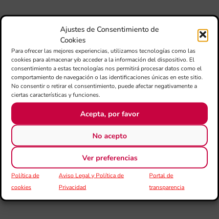
un
pu
adi
Ajustes de Consentimiento de
pa
Cookies
est
Para ofrecer las mejores experiencias, utilizamos tecnologías como las
de
cookies para almacenar y/o acceder a la información del dispositivo. El
loc
consentimiento a estas tecnologías nos permitirá procesar datos como el
afe
comportamiento de navegación o las identificaciones únicas en este sitio.
por
No consentir o retirar el consentimiento, puede afectar negativamente a
ciertas características y funciones.
III
Acepta, por favor
Au
de
Juv
No acepto
“L
Sa
Ver preferencias
Ta
la 
Política de
Aviso Legal y Política de
Portal de
LL
cookies
Privacidad
transparencia
DE
CE
L’II
Ce