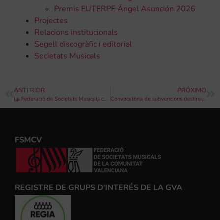
Premis EUTERPE Ángel Asunción 2026
Projectes
Relacions institucionals
Segell discogràfic i editorial
Societats Musicals
ANTERIOR
PRÓXIMO
La Federació de Societats Musicals convoca els XXVI Premis Euterpe Ángel Asunción
Convocatòria de subvencions destinades a escoles de música de la Comunitat Valenciana per a l’exercici 2025
FSMCV
REGISTRE DE GRUPS D'INTERÉS DE LA GVA