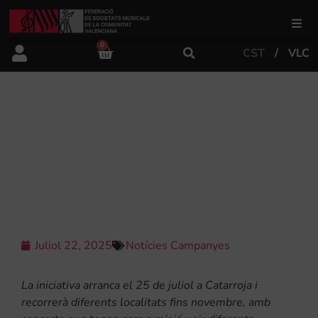
0
CST
VLC
FSMCV
Àrea de gestió
CAIXA POPULAR I LA FSMCV
CELEBREN LA NOVA EDICIÓ DEL
CICLE DE CONCERTS ‘LA MÚSICA
Àrea educativa
QUE ENS UNEIX’
Àrea Artística
Juliol 22, 2025
Notícies Campanyes
Actualitat
La iniciativa arranca el 25 de juliol a Catarroja i
Tenda
recorrerà diferents localitats fins novembre, amb