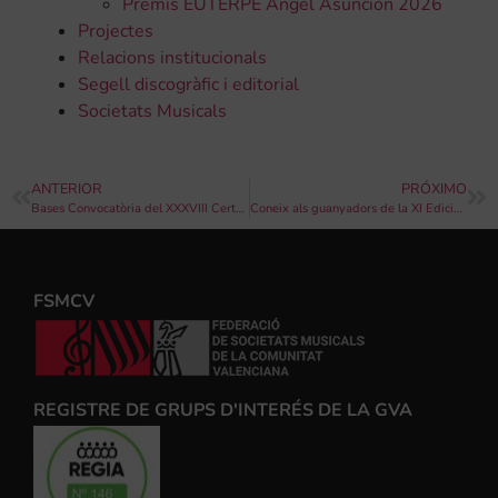
Premis EUTERPE Ángel Asunción 2026
Projectes
Relacions institucionals
Segell discogràfic i editorial
Societats Musicals
ANTERIOR
PRÓXIMO
Bases Convocatòria del XXXVIII Certamen de música de moros i cristians d’Elda 2026
Coneix als guanyadors de la XI Edició del Concurs de Composició Didàctica de la Província d’Alacant 2025
FSMCV
REGISTRE DE GRUPS D'INTERÉS DE LA GVA