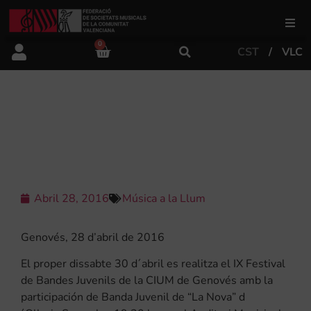
0
CST
VLC
FSMCV
Àrea de gestió
IX EDICIÓ DEL FESTIVAL DE BANDES
JUVENIL A GENOVÉS
Àrea educativa
Àrea Artística
Abril 28, 2016
Música a la Llum
Genovés, 28 d’abril de 2016
Actualitat
El proper dissabte 30 d´abril es realitza el IX Festival
de Bandes Juvenils de la CIUM de Genovés amb la
Tenda
participación de Banda Juvenil de “La Nova” d