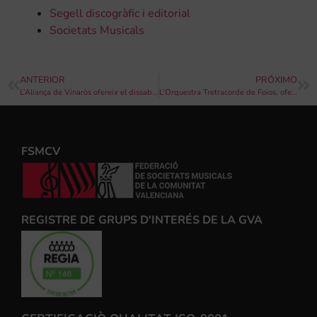
Segell discogràfic i editorial
Societats Musicals
ANTERIOR
PRÓXIMO
L’Aliança de Vinaròs ofereix el dissabte el seu tradicional concert en honor al soci
L’Orquestra Tretracorde de Foios, ofereix el diumenge 1 de maig un concert
FSMCV
REGISTRE DE GRUPS D'INTERÉS DE LA GVA