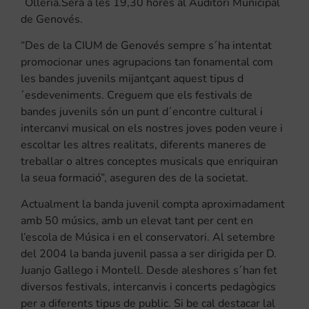
´Olleria.Sera a les 19,30 hores al Auditori Municipal
de Genovés.
“Des de la CIUM de Genovés sempre s´ha intentat
promocionar unes agrupacions tan fonamental com
les bandes juvenils mijantçant aquest tipus d
´esdeveniments. Creguem que els festivals de
bandes juvenils són un punt d´encontre cultural i
intercanvi musical on els nostres joves poden veure i
escoltar les altres realitats, diferents maneres de
treballar o altres conceptes musicals que enriquiran
la seua formació”, aseguren des de la societat.
Actualment la banda juvenil compta aproximadament
amb 50 músics, amb un elevat tant per cent en
l’escola de Música i en el conservatori. Al setembre
del 2004 la banda juvenil passa a ser dirigida per D.
Juanjo Gallego i Montell. Desde aleshores s´han fet
diversos festivals, intercanvis i concerts pedagògics
per a diferents tipus de public. Si be cal destacar lal