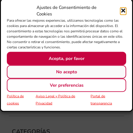
mú
Ajustes de Consentimiento de
fo
la 
Cookies
am
Para ofrecer las mejores experiencias, utilizamos tecnologías como las
dir
cookies para almacenar y/o acceder a la información del dispositivo. El
consentimiento a estas tecnologías nos permitirá procesar datos como el
de 
comportamiento de navegación o las identificaciones únicas en este sitio.
Día
No consentir o retirar el consentimiento, puede afectar negativamente a
Gar
ciertas características y funciones.
una
qu
Acepta, por favor
rec
els
No acepto
Ver preferencias
Política de
Aviso Legal y Política de
Portal de
cookies
Privacidad
transparencia
CATEGORÍAS