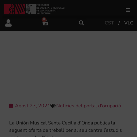
0
CST
VLC
FSMCV
Àrea de gestió
LA UNIÓN MUSICAL SANTA CECILIA
DE ONDA BUSCA PROFESSOR
TITULAT PER A IMPARTIR LA
Àrea educativa
MATÈRIA D’ORQUESTRA / BANDA
Àrea Artística
Agost 27, 2021
Noticies del portal d'ocupació
Actualitat
La Unión Musical Santa Cecilia d’Onda publica la
Tenda
següent oferta de treball per al seu centre l’estudis