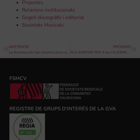
Projectes
Relacions institucionals
Segell discogràfic i editorial
Societats Musicals
ANTERIOR
PRÓXIMO
La Armónica de San Antonio cerca cobrir diversos llocs per a la seua escola “Músico Jaime Hernández”
PLA SANITARI PER A les CELEBRACIONS POPULARS: NORMES I RECOMANACIONS
FSMCV
REGISTRE DE GRUPS D'INTERÉS DE LA GVA