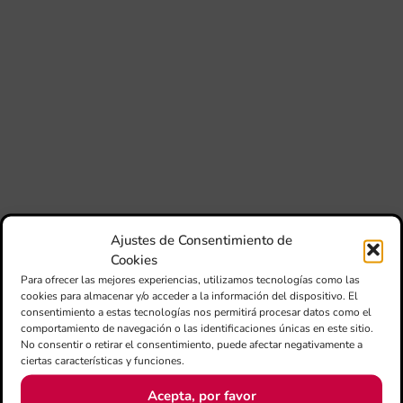
La 
Ge
Ce
Do
pub
con
de
su
des
esc
imp
en
Ajustes de Consentimiento de
no 
Cookies
Para ofrecer las mejores experiencias, utilizamos tecnologías como las
cookies para almacenar y/o acceder a la información del dispositivo. El
consentimiento a estas tecnologías nos permitirá procesar datos como el
comportamiento de navegación o las identificaciones únicas en este sitio.
No consentir o retirar el consentimiento, puede afectar negativamente a
ciertas características y funciones.
Acepta, por favor