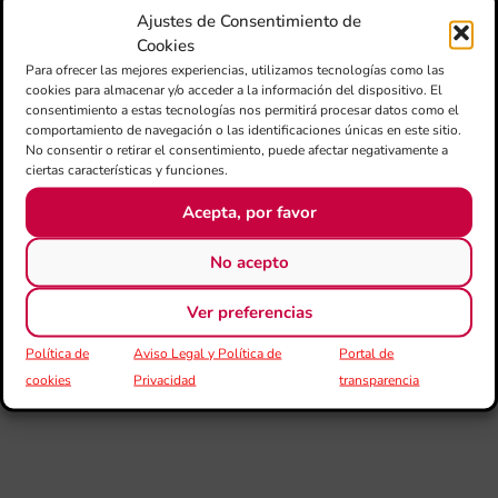
Ta
Ajustes de Consentimiento de
la 
Cookies
“L
Sa
Para ofrecer las mejores experiencias, utilizamos tecnologías como las
cookies para almacenar y/o acceder a la información del dispositivo. El
tin
consentimiento a estas tecnologías nos permitirá procesar datos como el
comportamiento de navegación o las identificaciones únicas en este sitio.
La
No consentir o retirar el consentimiento, puede afectar negativamente a
Ba
ciertas características y funciones.
Si
de 
Acepta, por favor
FS
ce
el 
No acepto
ani
am
Ver preferencias
l’e
de 
Política de
Aviso Legal y Política de
Portal de
no
si
cookies
Privacidad
transparencia
de 
Fe
Mé
80 
mú