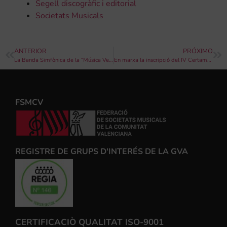
Segell discogràfic i editorial
Societats Musicals
ANTERIOR
PRÓXIMO
La Banda Simfònica de la “Música Vella” de Xàtiva actuarà al Festival Internacional de Lleida
En marxa la inscripció del IV Certamen Nacional de Bandes ‘Vila de Catarroja’ 2018
FSMCV
REGISTRE DE GRUPS D'INTERÉS DE LA GVA
CERTIFICACIÒ QUALITAT ISO-9001