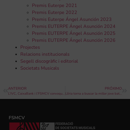
Premis Euterpe 2021
Premis Euterpe 2022
Premis Euterpe Ángel Asunción 2023
Premis EUTERPE Ángel Asunción 2024
Premis EUTERPE Ángel Asunción 2025
Premis EUTERPE Ángel Asunción 2026
Projectes
Relacions institucionals
Segell discogràfic i editorial
Societats Musicals
ANTERIOR
PRÓXIMO
L’IVC, CaixaBank i l’FSMCV convoquen el VI Concurs CaixaBank d’Orquestres de la Comunitat Valenciana
Llíria torna a buscar la millor jove batuta internacional
FSMCV