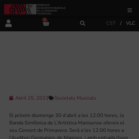
0
CST
VLC
FSMCV
Àrea de gestió
CONCERT DE PRIMAVERA A
L’AUDITORI GERMANIES DE
L’ARTÍSTICA MANISENSE
Àrea educativa
Àrea Artística
Abril 25, 2023
Societats Musicals
Actualitat
El pròxim diumenge 30 d’abril a les 12:00 hores, la
Banda Simfònica de L’Artística Manisense ofereix el
seu Concert de Primavera. Serà a les 12:00 hores a
Tenda
l’Auditori Germanies de Manises, i amb entrada lliure