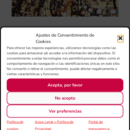
ani
am
l’e
de 
no
si
de 
Ajustes de Consentimiento de
Fe
Cookies
Mé
Para ofrecer las mejores experiencias, utilizamos tecnologías como las
80 
cookies para almacenar y/o acceder a la información del dispositivo. El
mú
consentimiento a estas tecnologías nos permitirá procesar datos como el
fo
comportamiento de navegación o las identificaciones únicas en este sitio.
la 
No consentir o retirar el consentimiento, puede afectar negativamente a
ciertas características y funciones.
am
dir
Acepta, por favor
de 
Día
No acepto
Gar
una
Ver preferencias
qu
rec
Política de
Aviso Legal y Política de
Portal de
els
cookies
Privacidad
transparencia