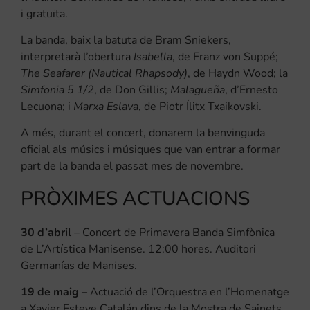
i gratuïta.
La banda, baix la batuta de Bram Sniekers,
interpretarà l’obertura
Isabella
, de Franz von Suppé;
The Seafarer (Nautical Rhapsody)
, de Haydn Wood; la
Simfonia 5 1/2
, de Don Gillis;
Malagueña
, d’Ernesto
Lecuona; i
Marxa Eslava
, de Piotr Ílitx Txaikovski.
A més, durant el concert, donarem la benvinguda
oficial als músics i músiques que van entrar a formar
part de la banda el passat mes de novembre.
PRÒXIMES ACTUACIONS
30 d’abril
– Concert de Primavera Banda Simfònica
de L’Artística Manisense. 12:00 hores. Auditori
Germanías de Manises.
19 de maig
– Actuació de l’Orquestra en l’Homenatge
a Xavier Esteve Catalán dins de la Mostra de Sainets