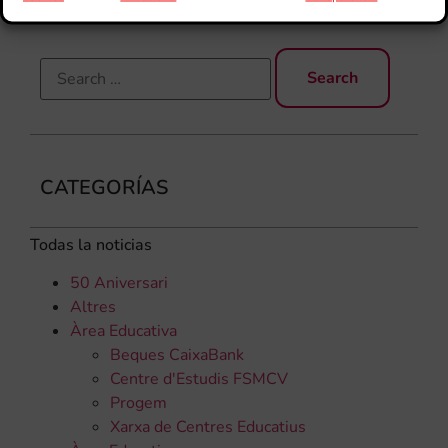
CATEGORÍAS
Todas la noticias
50 Aniversari
Altres
Àrea Educativa
Beques CaixaBank
Centre d'Estudis FSMCV
Progem
Xarxa de Centres Educatius