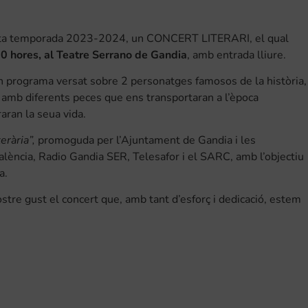
esta temporada 2023-2024, un CONCERT LITERARI, el qual
00 hores, al Teatre Serrano de Gandia
, amb entrada lliure.
n programa versat sobre 2 personatges famosos de la història,
, amb diferents peces que ens transportaran a l’època
aran la seua vida.
erària”,
promoguda per l’Ajuntament de Gandia i les
alència, Radio Gandia SER, Telesafor i el SARC, amb l’objectiu
a.
tre gust el concert que, amb tant d’esforç i dedicació, estem