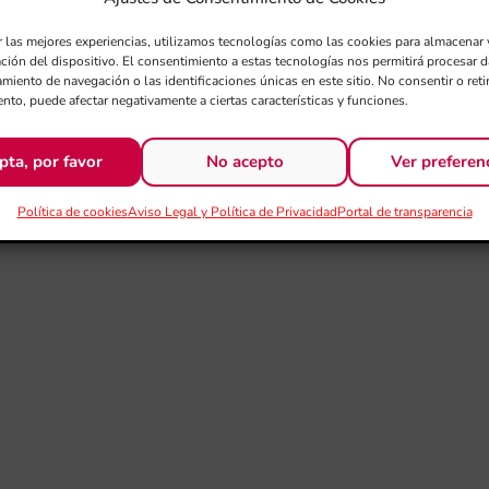
r las mejores experiencias, utilizamos tecnologías como las cookies para almacenar 
ación del dispositivo. El consentimiento a estas tecnologías nos permitirá procesar
miento de navegación o las identificaciones únicas en este sitio. No consentir o retir
nto, puede afectar negativamente a ciertas características y funciones.
pta, por favor
No acepto
Ver preferen
Política de cookies
Aviso Legal y Política de Privacidad
Portal de transparencia