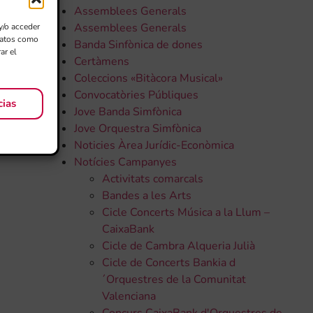
Assemblees Generals
Assemblees Generals
y/o acceder
 datos como
Banda Sinfònica de dones
ar el
Certàmens
Coleccions «Bitàcora Musical»
Convocatòries Públiques
cias
Jove Banda Simfònica
Jove Orquestra Simfònica
Noticies Àrea Jurídic-Econòmica
Notícies Campanyes
Activitats comarcals
Bandes a les Arts
Cicle Concerts Música a la Llum –
CaixaBank
Cicle de Cambra Alqueria Julià
Cicle de Concerts Bankia d
´Orquestres de la Comunitat
Valenciana