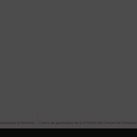
La Universitat VIU i la Federació de Societats Musicals de la Comunitat Valenciana impulsaran la formació musical universitària
Coneix als guanyadors de la IX Edició del Concurs de Composici