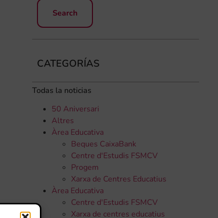
CATEGORÍAS
Todas la noticias
50 Aniversari
Altres
Àrea Educativa
Beques CaixaBank
Centre d'Estudis FSMCV
Progem
Xarxa de Centres Educatius
Àrea Educativa
Centre d'Estudis FSMCV
Xarxa de centres educatius