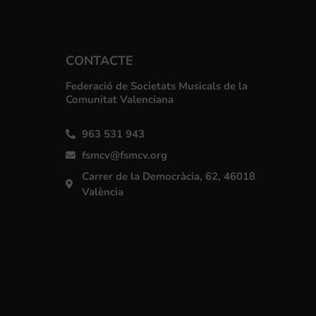
CONTACTE
Federació de Societats Musicals de la
Comunitat Valenciana
963 531 943
fsmcv@fsmcv.org
Carrer de la Democràcia, 62, 46018
València