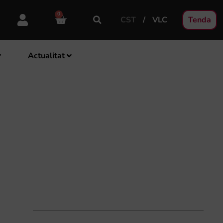
0
CST
VLC
Tenda
Actualitat
GANDIA