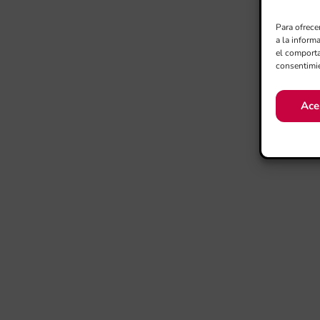
Para ofrece
a la inform
el comporta
consentimie
Ace