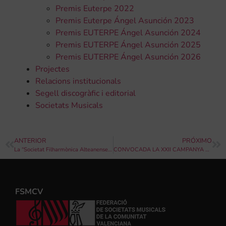
Premis Euterpe 2022
Premis Euterpe Ángel Asunción 2023
Premis EUTERPE Ángel Asunción 2024
Premis EUTERPE Ángel Asunción 2025
Premis EUTERPE Ángel Asunción 2026
Projectes
Relacions institucionals
Segell discogràfic i editorial
Societats Musicals
ANTERIOR
PRÓXIMO
La “Societat Filharmònica Alteanense” inicia la selecció de bandes per a la Secció Simfònica” de la 50 Edició del Certamen Internacional de Música “Vila d’Altea”
CONVOCADA LA XXII CAMPANYA DE CONCERTS D’INTERCANVIS MUSICALS
FSMCV