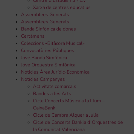
Centre d'Estudis FSMCV
Xarxa de centres educatius
Assemblees Generals
Assemblees Generals
Banda Sinfònica de dones
Certàmens
Coleccions «Bitàcora Musical»
Convocatòries Públiques
Jove Banda Simfònica
Jove Orquestra Simfònica
Noticies Àrea Jurídic-Econòmica
Notícies Campanyes
Activitats comarcals
Bandes a les Arts
Cicle Concerts Música a la Llum –
CaixaBank
Cicle de Cambra Alqueria Julià
Cicle de Concerts Bankia d´Orquestres de
la Comunitat Valenciana