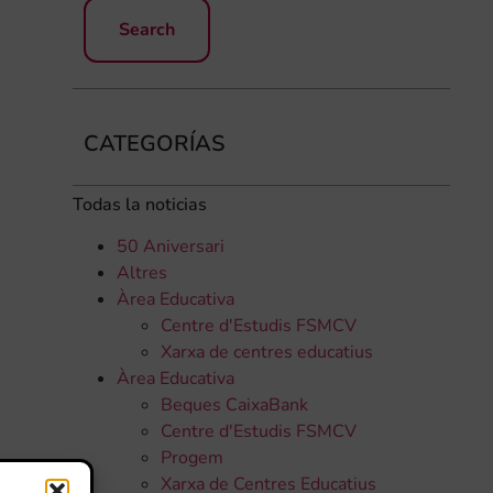
CATEGORÍAS
Todas la noticias
50 Aniversari
Altres
Àrea Educativa
Centre d'Estudis FSMCV
Xarxa de centres educatius
Àrea Educativa
Beques CaixaBank
Centre d'Estudis FSMCV
Progem
Xarxa de Centres Educatius