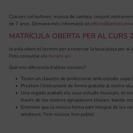
Classes col·lectives, música de cambra, conjunt instrumental
de 7 anys. Demana més informació en
oficina@artisticam
MATRÍCULA OBERTA PER AL CURS 2
Ja està obert el termini per a reservar la teua plaça per a
Pots consultar els
horaris ací.
Què ens diferencia d’altres escoles?
Tenim un claustre de professorat amb estudis superi
Prestem l’instrument de forma gratuïta al nostre alu
Una vegada acabats els seus estudis musicals, el nost
través de les nostres agrupacions titulars: banda, orq
Entenem que la música forma part integral de les no
amateurs. Fem música, fem poble!