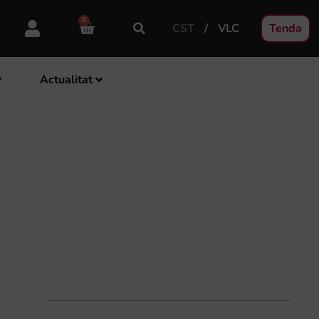
0
CST
VLC
Tenda
Actualitat
ANISENSE