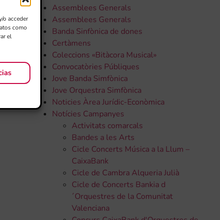
Assemblees Generals
Assemblees Generals
y/o acceder
 datos como
Banda Sinfònica de dones
ar el
Certàmens
Coleccions «Bitàcora Musical»
Convocatòries Públiques
cias
Jove Banda Simfònica
Jove Orquestra Simfònica
Noticies Àrea Jurídic-Econòmica
Notícies Campanyes
Activitats comarcals
Bandes a les Arts
Cicle Concerts Música a la Llum –
CaixaBank
Cicle de Cambra Alqueria Julià
Cicle de Concerts Bankia d
´Orquestres de la Comunitat
Valenciana