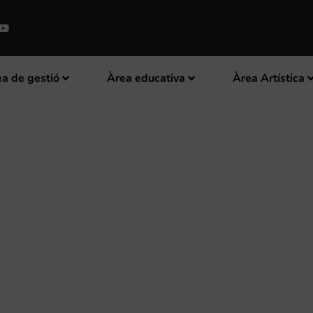
a de gestió
Àrea educativa
Àrea Artística
MPUS MUSICAL A L’ARTÍSTICA M