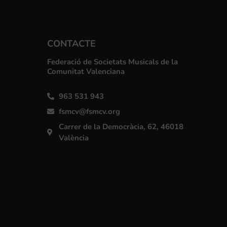
CONTACTE
Federació de Societats Musicals de la
Comunitat Valenciana
963 531 943
fsmcv@fsmcv.org
Carrer de la Democràcia, 62, 46018
València