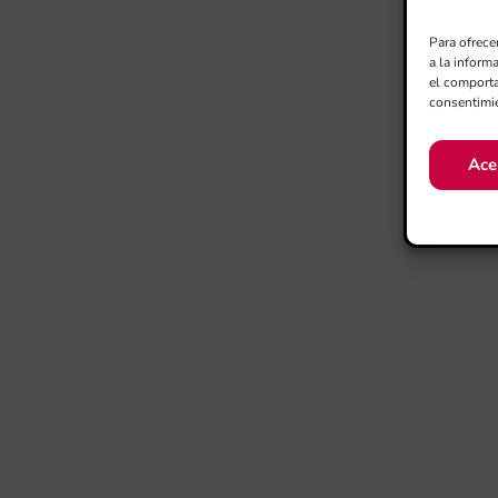
Para ofrece
a la inform
el comporta
consentimie
Ace