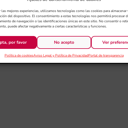
r las mejores experiencias, utilizamos tecnologías como las cookies para almacenar 
ación del dispositivo. El consentimiento a estas tecnologías nos permitirá procesar
miento de navegación o las identificaciones únicas en este sitio. No consentir o retir
nto, puede afectar negativamente a ciertas características y funciones.
pta, por favor
No acepto
Ver preferen
Política de cookies
Aviso Legal y Política de Privacidad
Portal de transparencia