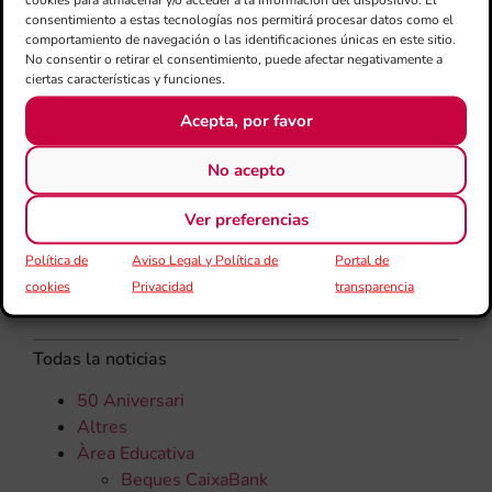
qu
consentimiento a estas tecnologías nos permitirá procesar datos como el
comportamiento de navegación o las identificaciones únicas en este sitio.
rec
No consentir o retirar el consentimiento, puede afectar negativamente a
els
ciertas características y funciones.
Acepta, por favor
No acepto
Ver preferencias
Política de
Aviso Legal y Política de
Portal de
cookies
Privacidad
transparencia
CATEGORÍAS
Todas la noticias
50 Aniversari
Altres
Àrea Educativa
Beques CaixaBank