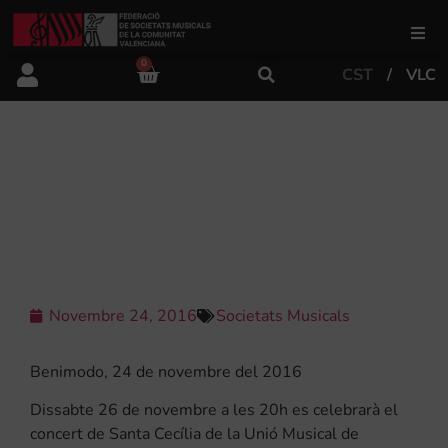
0
CST
VLC
FSMCV
Àrea de gestió
LA UNIÓ MUSICAL DE BENIMODO
CELEBRA UN CONCERT DE
SOLISTES PER SANTA CECÍLIA
Àrea educativa
Àrea Artística
Novembre 24, 2016
Societats Musicals
Actualitat
Benimodo, 24 de novembre del 2016
Dissabte 26 de novembre a les 20h es celebrarà el
Tenda
concert de Santa Cecília de la Unió Musical de