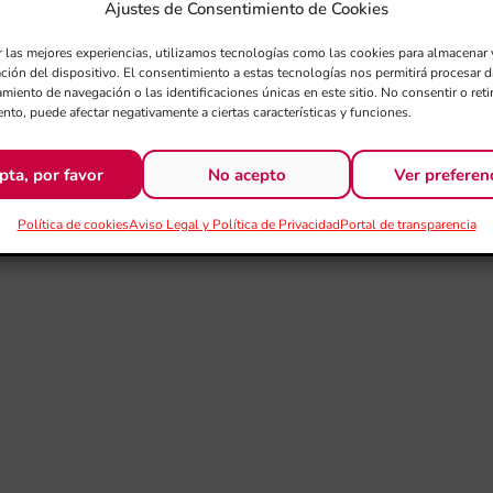
Ajustes de Consentimiento de Cookies
r las mejores experiencias, utilizamos tecnologías como las cookies para almacenar 
ación del dispositivo. El consentimiento a estas tecnologías nos permitirá procesar
miento de navegación o las identificaciones únicas en este sitio. No consentir o retir
nto, puede afectar negativamente a ciertas características y funciones.
pta, por favor
No acepto
Ver preferen
Política de cookies
Aviso Legal y Política de Privacidad
Portal de transparencia