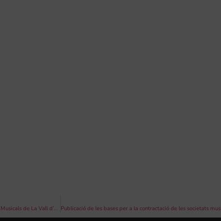
Curs de “Fasolet-IEM” per a professorat organitzat per l’escola de música Joventuts Musicals de La Vall d’Albaida