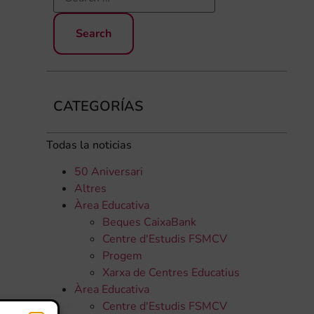
CATEGORÍAS
Todas la noticias
50 Aniversari
Altres
Àrea Educativa
Beques CaixaBank
Centre d'Estudis FSMCV
Progem
Xarxa de Centres Educatius
Àrea Educativa
Centre d'Estudis FSMCV