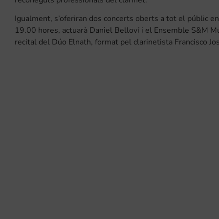
reconeguts professionals del clarinet.
Igualment, s’oferiran dos concerts oberts a tot el públic en
19.00 hores, actuarà Daniel Belloví i el Ensemble S&M Musi
recital del Dúo Elnath, format pel clarinetista Francisco Jo