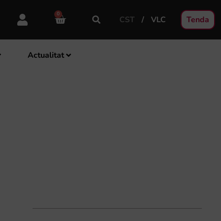
0
CST
VLC
Tenda
Actualitat