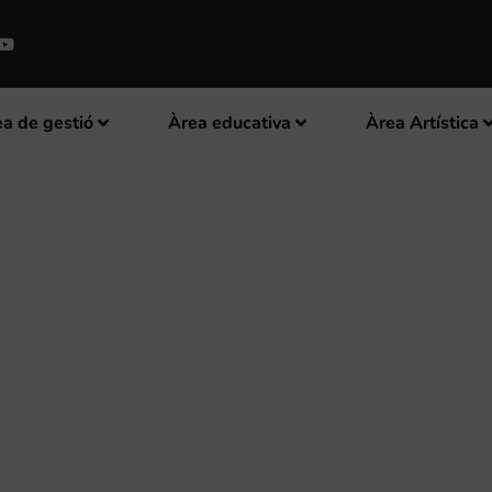
a de gestió
Àrea educativa
Àrea Artística
URS NACIONAL DE CLARINET