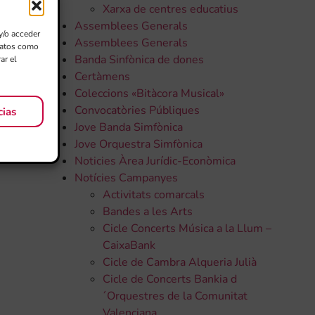
Xarxa de centres educatius
Assemblees Generals
y/o acceder
Assemblees Generals
 datos como
Banda Sinfònica de dones
ar el
Certàmens
Coleccions «Bitàcora Musical»
Convocatòries Públiques
cias
Jove Banda Simfònica
Jove Orquestra Simfònica
Noticies Àrea Jurídic-Econòmica
Notícies Campanyes
Activitats comarcals
Bandes a les Arts
Cicle Concerts Música a la Llum –
CaixaBank
Cicle de Cambra Alqueria Julià
Cicle de Concerts Bankia d
´Orquestres de la Comunitat
Valenciana