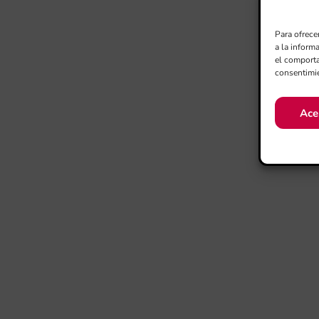
Para ofrece
a la inform
el comporta
consentimie
Ace