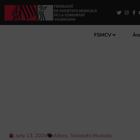
FSMCV
Àre
LLÍRIA ACULL EL IV CONC
Juny 13, 2024
Altres
,
Societats Musicals