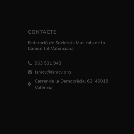
CONTACTE
Federació de Societats Musicals de la
Comunitat Valenciana
963 531 943
fsmcv@fsmcv.org
Carrer de la Democràcia, 62, 46018
València