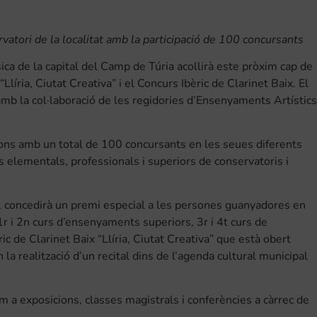
atori de la localitat amb la participació de 100 concursants
ca de la capital del Camp de Túria acollirà este pròxim cap de
líria, Ciutat Creativa” i el Concurs Ibèric de Clarinet Baix. El
b la col·laboració de les regidories d’Ensenyaments Artístics
ions amb un total de 100 concursants en les seues diferents
 elementals, professionals i superiors de conservatoris i
a, concedirà un premi especial a les persones guanyadores en
r i 2n curs d’ensenyaments superiors, 3r i 4t curs de
ric de Clarinet Baix “Llíria, Ciutat Creativa” que està obert
a realització d’un recital dins de l’agenda cultural municipal
 a exposicions, classes magistrals i conferències a càrrec de