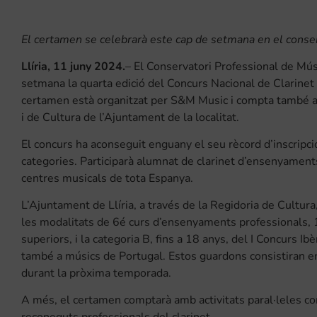
El certamen se celebrarà este cap de setmana en el conserv
Llíria, 11 juny 2024.
– El Conservatori Professional de Músi
setmana la quarta edició del Concurs Nacional de Clarinet “L
certamen està organitzat per S&M Music i compta també am
i de Cultura de l’Ajuntament de la localitat.
El concurs ha aconseguit enguany el seu rècord d’inscripc
categories. Participarà alumnat de clarinet d’ensenyaments
centres musicals de tota Espanya.
L’Ajuntament de Llíria, a través de la Regidoria de Cultur
les modalitats de 6é curs d’ensenyaments professionals, 1
superiors, i la categoria B, fins a 18 anys, del I Concurs Ibè
també a músics de Portugal. Estos guardons consistiran en l
durant la pròxima temporada.
A més, el certamen comptarà amb activitats paral·leles com