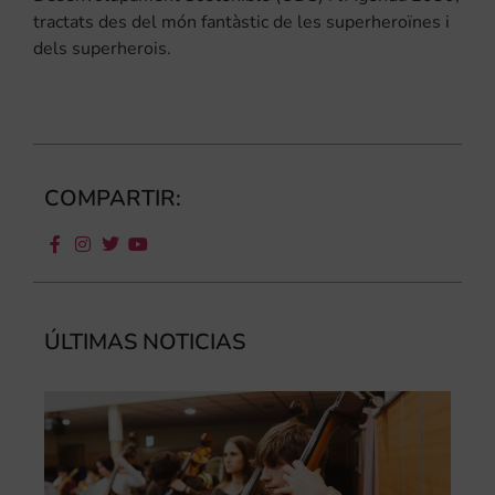
tractats des del món fantàstic de les superheroïnes i
dels superherois.
COMPARTIR:
ÚLTIMAS NOTICIAS
Ca
au
do
le
per