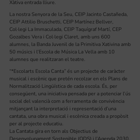
Xàtiva entrada lliure.
La nostra Senyora de la Seu, CEIP Jacinto Castañeda,
CEIP Attilio Bruschetti, CEIP Martínez Bellver,
Col·legi La Immaculada, CEIP Taquígraf Martí, CEP
Gozalbes Vera i Col·legi Claret, amb uns 600
alumnes, la Banda Juvenil de la Primitiva Xativina amb
50 músics i l’Escola de Música La Vella amb 10
alumnes que realitzaran el teatre.
“*Escolarts Escola Canta” és un projecte de caràcter
musical i escènic que pretén recolzar en els Plans de
Normalització Lingüística de cada escola. És, per
consegüent, una iniciativa pensada per a potenciar l’ús
social del valencià com a ferramenta de convivència
mitjançant la interpretació i representació d’una
cantata, una obra musical i escènica creada a propòsit
per al projecte educatiu.
La Cantata gira en torn als Objectius de
Desenvolupament Sostenible (ODS) i l’Agenda 2030,