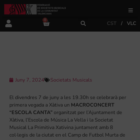
0
CST
VLC
FSMCV
Àrea de gestió
MACROCONCERT “ESCOLA CANTA”
Àrea educativa
Juny 7, 2024
Societats Musicals
Àrea Artística
El divendres 7 de juny a les 19.30h se celebrarà per
primera vegada a Xàtiva un
MACROCONCERT
Actualitat
“ESCOLA CANTA”
organitzat per l’Ajuntament de
Xàtiva, l’Escola de Música La Vella i la Societat
Musical La Primitiva Xativina juntament amb 8
Tenda
col·legis de la ciutat en el Camp de Futbol Murta de