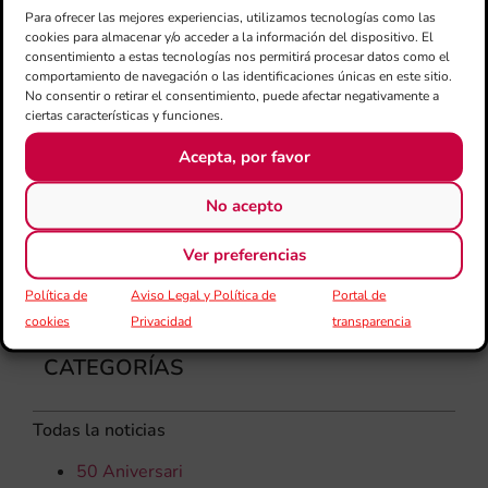
de 
Para ofrecer las mejores experiencias, utilizamos tecnologías como las
Día
cookies para almacenar y/o acceder a la información del dispositivo. El
Gar
consentimiento a estas tecnologías nos permitirá procesar datos como el
una
comportamiento de navegación o las identificaciones únicas en este sitio.
qu
No consentir o retirar el consentimiento, puede afectar negativamente a
ciertas características y funciones.
rec
els
Acepta, por favor
No acepto
Ver preferencias
Política de
Aviso Legal y Política de
Portal de
cookies
Privacidad
transparencia
CATEGORÍAS
Todas la noticias
50 Aniversari