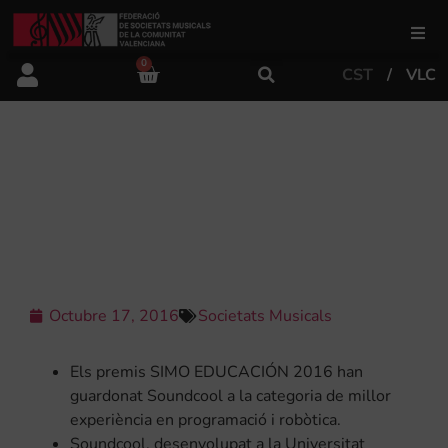
0
CST
VLC
FSMCV
Àrea de gestió
SOUNDCOOL RECONEGUT ALS
PREMIS SIMO D’EDUCACIÓ 2016
COM A MILLOR RECURS TIC
Àrea educativa
Àrea Artística
Octubre 17, 2016
Societats Musicals
Actualitat
Els premis SIMO EDUCACIÓN 2016 han
guardonat Soundcool a la categoria de millor
experiència en programació i robòtica.
Tenda
Soundcool, desenvolupat a la Universitat