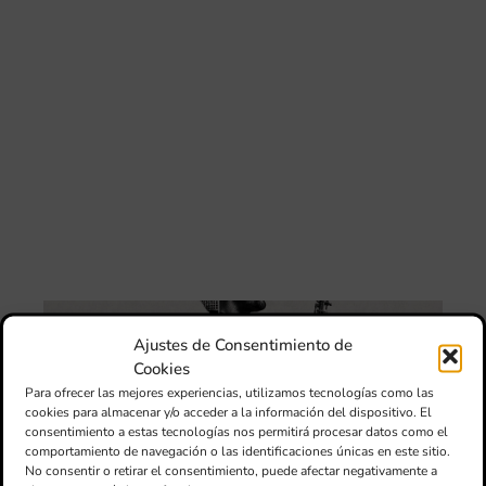
FS
IVC
ma
un
pu
adi
pa
est
de
loc
afe
por
III
Au
Ajustes de Consentimiento de
de
Cookies
Juv
“L
Para ofrecer las mejores experiencias, utilizamos tecnologías como las
Sa
cookies para almacenar y/o acceder a la información del dispositivo. El
Ta
consentimiento a estas tecnologías nos permitirá procesar datos como el
la 
comportamiento de navegación o las identificaciones únicas en este sitio.
LL
No consentir o retirar el consentimiento, puede afectar negativamente a