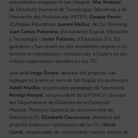
presentades enguany el van integrar:
Mar Jiménez
,
de l’Instituto Nacional de Tecnologías Educativas y de
Formación del Profesorado (INTEF);
Gaspar Ferrer
,
d’Utopías Educativas;
Juanmi Muñoz
, de Cel Working;
Juan Carlos Palomino
, d’Asociación Espiral, Educación
y Tecnología; i
Javier Palazón
, d’Educación 3.0. Els
guardons s’han dividit en dos modalitats segons si es
centren en tecnologies i recursos per a l’aula o en les
millors experiències basades en les TIC.
Junt amb
Jorge Sastre
, director del projecte, van
replegar el premi en nom de tot l’equip els professors
Adolf Murillo
, responsable pedagògic de Soundcool,
Remigi Morant
, vicepresident de la FSMCV i director
del Departament de Didàctica de la Expressió
Musical, Plàstica i Corporal de la Universitat de
València (UV),
Elizabeth Carrascosa
, directora del
projecte Erasmus+ i professora de la UV, i
Núria
Lloret
, responsable de comunicació i xarxes socials de