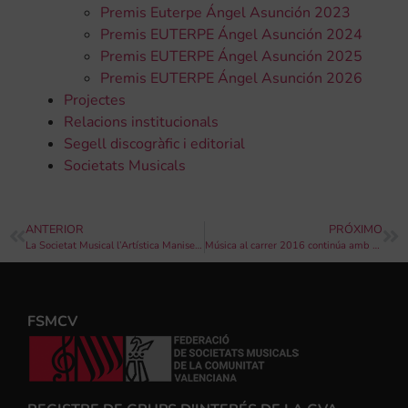
Premis Euterpe Ángel Asunción 2023
Premis EUTERPE Ángel Asunción 2024
Premis EUTERPE Ángel Asunción 2025
Premis EUTERPE Ángel Asunción 2026
Projectes
Relacions institucionals
Segell discogràfic i editorial
Societats Musicals
ANTERIOR
PRÓXIMO
La Societat Musical l’Artística Manisense celebra la festa de benviguda del curs 2016/2017
Música al carrer 2016 continúa amb els concerts de bandes als carrers de València aquest diumenge
FSMCV