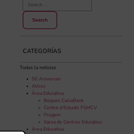
CATEGORÍAS
Todas la noticias
50 Aniversari
Altres
Àrea Educativa
Beques CaixaBank
Centre d'Estudis FSMCV
Progem
Xarxa de Centres Educatius
Àrea Educativa