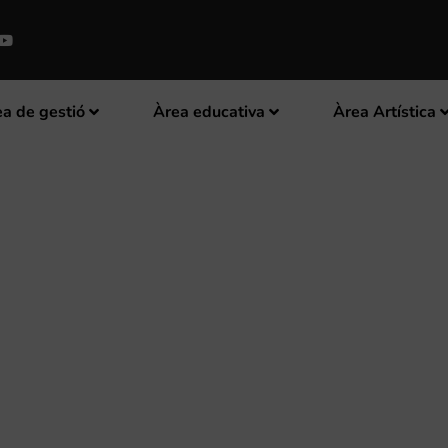
a de gestió
Àrea educativa
Àrea Artística
SIONS EN MÚSICS” – SOCIETAT 