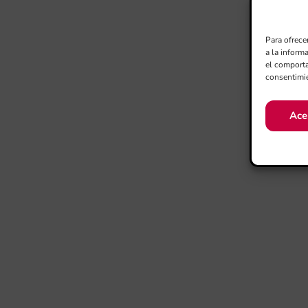
Para ofrece
a la inform
el comporta
consentimie
Ace