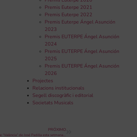
Premis Euterpe 2020
Premis Euterpe 2021
Premis Euterpe 2022
Premis Euterpe Ángel Asunción
2023
Premis EUTERPE Ángel Asunción
2024
Premis EUTERPE Ángel Asunción
2025
Premis EUTERPE Ángel Asunción
2026
Projectes
Relacions institucionals
Segell discogràfic i editorial
Societats Musicals
PRÓXIMO
La Banda Jove de la SM La Primitiva Xativina portarà el pasdoble “València” de José Padilla esta setmana a Disneyland París