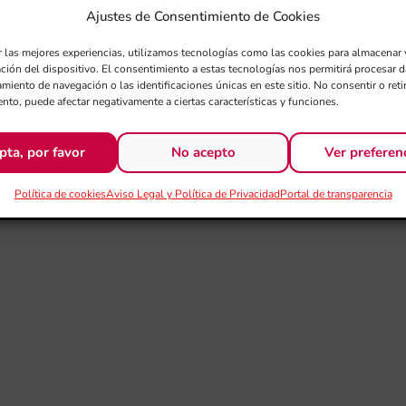
Ajustes de Consentimiento de Cookies
r las mejores experiencias, utilizamos tecnologías como las cookies para almacenar 
ación del dispositivo. El consentimiento a estas tecnologías nos permitirá procesar
miento de navegación o las identificaciones únicas en este sitio. No consentir o retir
nto, puede afectar negativamente a ciertas características y funciones.
pta, por favor
No acepto
Ver preferen
Política de cookies
Aviso Legal y Política de Privacidad
Portal de transparencia