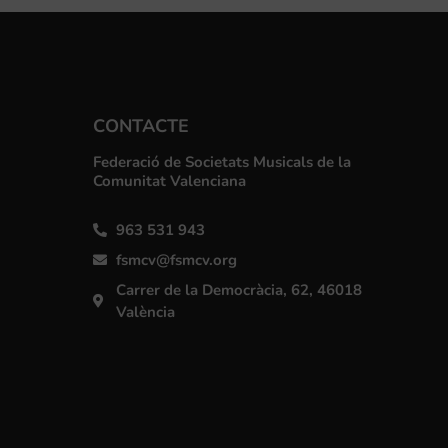
CONTACTE
Federació de Societats Musicals de la
Comunitat Valenciana
963 531 943
fsmcv@fsmcv.org
Carrer de la Democràcia, 62, 46018
València