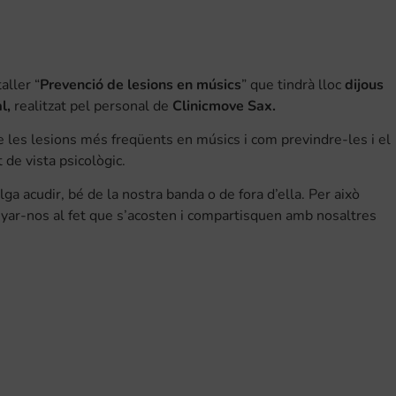
aller “
Prevenció de lesions en músics
” que tindrà lloc
dijous
l,
realitzat pel personal de
Clinicmove Sax.
e les lesions més freqüents en músics i com previndre-les i el
 de vista psicològic.
ga acudir, bé de la nostra banda o de fora d’ella. Per això
ar-nos al fet que s’acosten i compartisquen amb nosaltres