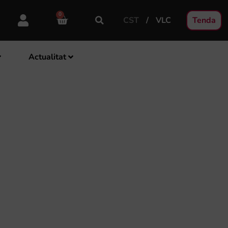
0
CST
VLC
Tenda
Actualitat
UNIÓ MUSICAL I