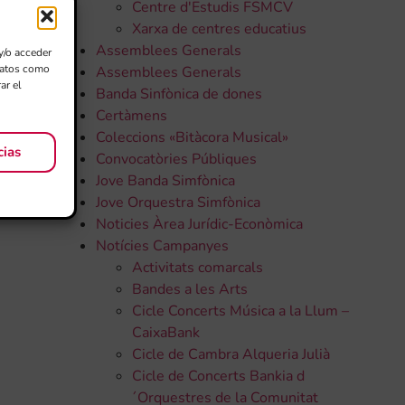
Centre d'Estudis FSMCV
Xarxa de centres educatius
Assemblees Generals
y/o acceder
 datos como
Assemblees Generals
ar el
Banda Sinfònica de dones
Certàmens
Coleccions «Bitàcora Musical»
cias
Convocatòries Públiques
Jove Banda Simfònica
Jove Orquestra Simfònica
Noticies Àrea Jurídic-Econòmica
Notícies Campanyes
Activitats comarcals
Bandes a les Arts
Cicle Concerts Música a la Llum –
CaixaBank
Cicle de Cambra Alqueria Julià
Cicle de Concerts Bankia d
´Orquestres de la Comunitat