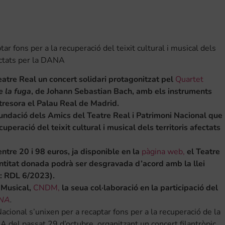
ar fons per a la recuperació del teixit cultural i musical dels
ectats per la DANA
eatre Real un concert solidari protagonitzat pel
Quartet
e la fuga
, de Johann Sebastian Bach, amb els instruments
tresora el Palau Real de Madrid.
Fundació dels Amics del Teatre Real i Patrimoni Nacional que
cuperació del teixit cultural i musical dels territoris afectats
ntre 20 i 98 euros, ja disponible en la
pàgina web,
el Teatre
ntitat donada podrà ser desgravada d’acord amb la llei
a: RDL 6/2023).
 Musical,
CNDM,
la seua col·laboració en la participació del
ANA
.
cional s’unixen per a recaptar fons per a la recuperació de la
ANA del passat 29 d’octubre, organitzant un concert filantròpic