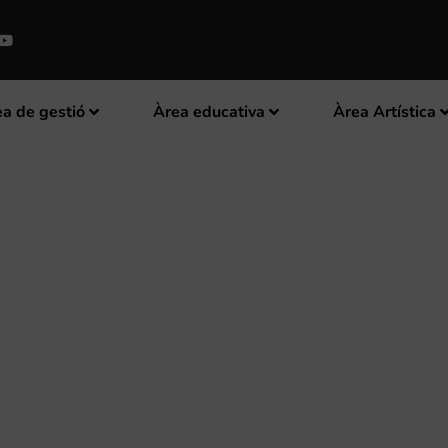
a de gestió
Àrea educativa
Àrea Artística
IVARIUS PER LA DANA” AMB E
ONI NACIONAL