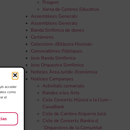
Progem
Xarxa de Centres Educatius
Assemblees Generals
Assemblees Generals
Banda Sinfònica de dones
Certàmens
Coleccions «Bitàcora Musical»
Convocatòries Públiques
Jove Banda Simfònica
Jove Orquestra Simfònica
Noticies Àrea Jurídic-Econòmica
Notícies Campanyes
Activitats comarcals
y/o acceder
 datos como
Bandes a les Arts
ar el
Cicle Concerts Música a la Llum –
CaixaBank
Cicle de Cambra Alqueria Julià
cias
Cicle de Concerts Bankia d
,
´Orquestres de la Comunitat