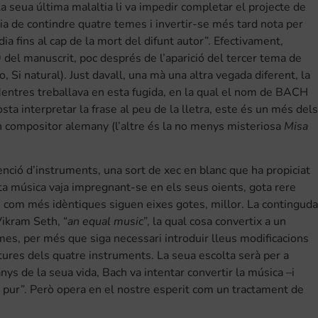
a seua última malaltia li va impedir completar el projecte de
via de contindre quatre temes i invertir-se més tard nota per
ia fins al cap de la mort del difunt autor”. Efectivament,
del manuscrit, poc després de l’aparició del tercer tema de
Si natural). Just davall, una mà una altra vegada diferent, la
 Mentres treballava en esta fugida, en la qual el nom de BACH
osta interpretar la frase al peu de la lletra, este és un més dels
an compositor alemany (l’altre és la no menys misteriosa
Misa
enció d’instruments, una sort de xec en blanc que ha propiciat
sta música vaja impregnant-se en els seus oients, gota rere
ia: com més idèntiques siguen eixes gotes, millor. La continguda
Vikram Seth, “
an equal music
”, la qual cosa convertix a un
mes, per més que siga necessari introduir lleus modificacions
tures dels quatre instruments. La seua escolta serà per a
ys de la seua vida, Bach va intentar convertir la música –i
 pur”. Però opera en el nostre esperit com un tractament de