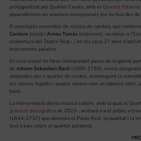
protagonitzat pel Quartet Casals, amb el
Quartet Palatino
dependències en ocasions excepcionals (no ho feia des de 
El prestigiós ensemble de música de cambra, que confor
Cordero
(viola) i
Arnau Tomàs
(violoncel), va nàixer a l’E
reobertura del Teatre Real-, i en els seus 27 anys d’activi
instruments palatins.
En esta ocasió ho faran interpretant peces de la genial par
de
Johann Sebastian Bach
(1685-1750), sense assignació 
adaptades per a quartet de cordes, aconseguint la claredat
les catorze fugides i quatre cànons com un laberint eteri,
baix).
La interpretació d’esta música sublim, amb la qual el Quart
gravació discogràfica
de 2023-, arribarà a a el públic a tra
(1644-1737) que atresora el Palau Real, la qualitat i la si
text a baix sobre el quartet palatino).
PR