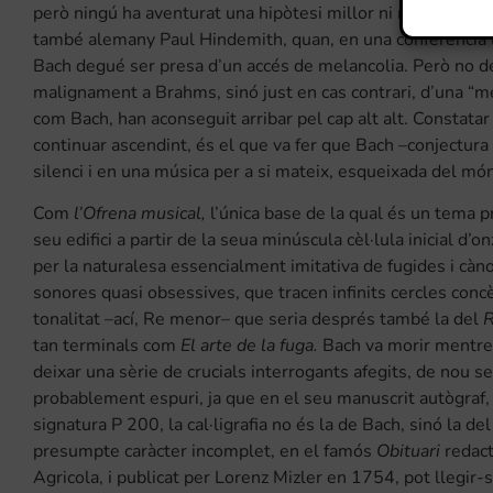
però ningú ha aventurat una hipòtesi millor ni més plausib
també alemany Paul Hindemith, quan, en una conferència ll
Bach degué ser presa d’un accés de melancolia. Però no de
malignament a Brahms, sinó just en cas contrari, d’una “mel
com Bach, han aconseguit arribar pel cap alt alt. Constata
continuar ascendint, és el que va fer que Bach –conjectura
silenci i en una música per a si mateix, esqueixada del món
Com
l’Ofrena musical,
l’única base de la qual és un tema pr
seu edifici a partir de la seua minúscula cèl·lula inicial d
per la naturalesa essencialment imitativa de fugides i càn
sonores quasi obsessives, que tracen infinits cercles conc
tonalitat –ací, Re menor– que seria després també la del
tan terminals com
El arte de la fuga.
Bach va morir mentres 
deixar una sèrie de crucials interrogants afegits, de nou s
probablement espuri, ja que en el seu manuscrit autògraf, d
signatura P 200, la cal·ligrafia no és la de Bach, sinó la 
presumpte caràcter incomplet, en el famós
Obituari
redact
Agricola, i publicat per Lorenz Mizler en 1754, pot llegir-s