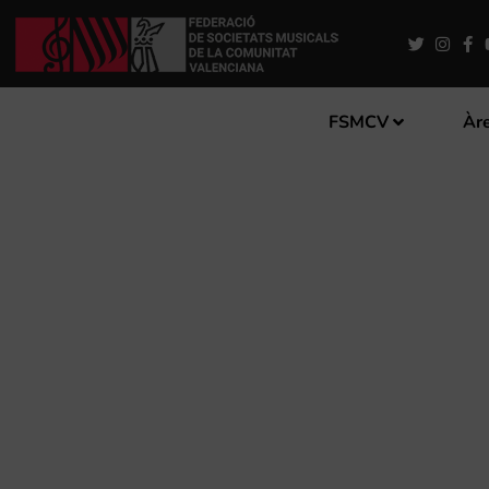
FSMCV
Àre
CONCERT BENÈFIC “STRAD
STRADIVARIUS DE PATRIM