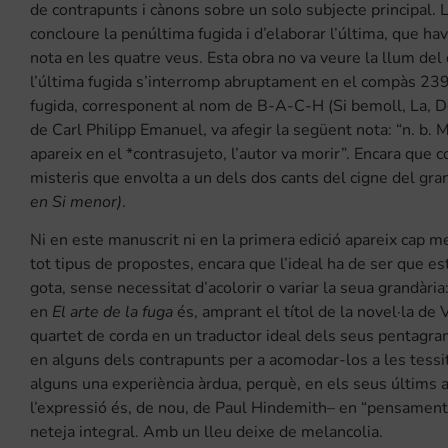
de contrapunts i cànons sobre un solo subjecte principal. L
concloure la penúltima fugida i d’elaborar l’última, que ha
nota en les quatre veus. Esta obra no va veure la llum del d
l’última fugida s’interromp abruptament en el compàs 239 
fugida, corresponent al nom de B-A-C-H (Si bemoll, La, Do, 
de Carl Philipp Emanuel, va afegir la següent nota: “n. b.
apareix en el *contrasujeto, l’autor va morir”. Encara que c
misteris que envolta a un dels dos cants del cigne del gr
en Si menor)
.
Ni en este manuscrit ni en la primera edició apareix cap m
tot tipus de propostes, encara que l’ideal ha de ser que e
gota, sense necessitat d’acolorir o variar la seua grandàr
en
El arte de la fuga
és, amprant el títol de la novel·la de 
quartet de corda en un traductor ideal dels seus pentagra
en alguns dels contrapunts per a acomodar-los a les tessi
alguns una experiència àrdua, perquè, en els seus últims an
l’expressió és, de nou, de Paul Hindemith– en “pensament
neteja integral. Amb un lleu deixe de melancolia.