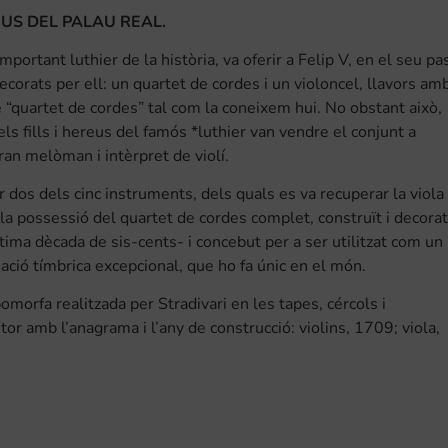
US DEL PALAU REAL.
ortant luthier de la història, va oferir a Felip V, en el seu pa
ecorats per ell: un quartet de cordes i un violoncel, llavors am
e “quartet de cordes” tal com la coneixem hui. No obstant això,
els fills i hereus del famós *luthier van vendre el conjunt a
 gran melòman i intèrpret de violí.
os dels cinc instruments, dels quals es va recuperar la viola
 possessió del quartet de cordes complet, construït i decorat
ima dècada de sis-cents- i concebut per a ser utilitzat com un
ció tímbrica excepcional, que ho fa únic en el món.
morfa realitzada per Stradivari en les tapes, cércols i
tor amb l’anagrama i l’any de construcció: violins, 1709; viola,