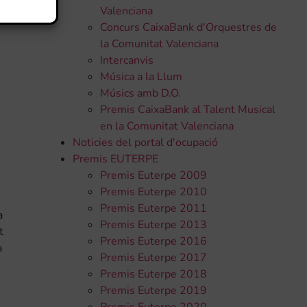
Valenciana
Concurs CaixaBank d'Orquestres de
la Comunitat Valenciana
Intercanvis
Música a la Llum
Músics amb D.O.
Premis CaixaBank al Talent Musical
en la Comunitat Valenciana
Noticies del portal d'ocupació
Premis EUTERPE
Premis Euterpe 2009
Premis Euterpe 2010
Premis Euterpe 2011
a
Premis Euterpe 2013
t
Premis Euterpe 2016
a
Premis Euterpe 2017
Premis Euterpe 2018
Premis Euterpe 2019