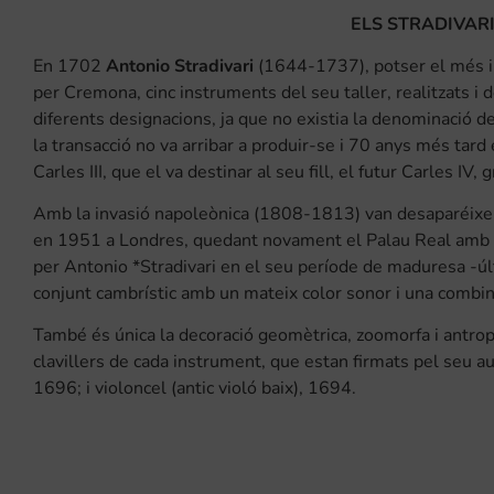
ELS STRADIVARI
En 1702
Antonio Stradivari
(1644-1737), potser el més imp
per Cremona, cinc instruments del seu taller, realitzats i d
diferents designacions, ja que no existia la denominació d
la transacció no va arribar a produir-se i 70 anys més tard 
Carles III, que el va destinar al seu fill, el futur Carles IV,
Amb la invasió napoleònica (1808-1813) van desaparéixer d
en 1951 a Londres, quedant novament el Palau Real amb la
per Antonio *Stradivari en el seu període de maduresa -últ
conjunt cambrístic amb un mateix color sonor i una combina
També és única la decoració geomètrica, zoomorfa i antropo
clavillers de cada instrument, que estan firmats pel seu au
1696; i violoncel (antic violó baix), 1694.