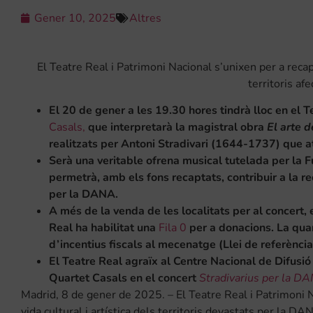
Gener 10, 2025
Altres
El Teatre Real i Patrimoni Nacional s’unixen per a recapt
territoris af
El 20 de gener a les 19.30 hores tindrà lloc en el T
Casals,
que interpretarà la magistral obra
El arte d
realitzats per Antoni Stradivari (1644-1737) que a
Serà una veritable ofrena musical tutelada per la 
permetrà, amb els fons recaptats, contribuir a la
re
per la DANA.
A més de la venda de les localitats per al concert, e
Real ha habilitat una
Fila 0
per a donacions. La qua
d’incentius fiscals al mecenatge (Llei de referènci
El Teatre Real agraïx al Centre Nacional de Difusió
Quartet Casals en el concert
Stradivarius per la D
Madrid, 8 de gener de 2025. – El Teatre Real i Patrimoni Na
vida cultural i artística dels territoris devastats per la D