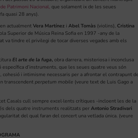
 de Patrimoni Nacional,
que solament ix de les seues
fa quasi 28 anys).
men actualment
Vera Martínez
i
Abel Tomàs
(violins),
Cristina
scola Superior de Música Reina Sofia en 1997 -any de la
tat va tindre el privilegi de tocar diverses vegades amb els
titura
El arte de la fuga
,
obra darrera, misteriosa i inconclusa
específica d’instruments, que les seues quatre veus són
, cohesió i intimisme necessaris per a afrontar el contrapunt d
 un transcendent
perpetum mobile
(veure text de Luis Gago a
et Casals cull sempre excel·lents crítiques -incloent les de la
vés dels quatre instruments realitzats per
Antonio Stradivari
ngularitat del qual faran del concert una vetlada única. (veure
OGRAMA