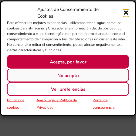
la 
Ajustes de Consentimiento de
am
Cookies
dir
Para ofrecer las mejores experiencias, utilizamos tecnologías como las
de 
cookies para almacenar y/o acceder a la información del dispositivo. El
Día
consentimiento a estas tecnologías nos permitirá procesar datos como el
Gar
comportamiento de navegación o las identificaciones únicas en este sitio.
una
No consentir o retirar el consentimiento, puede afectar negativamente a
qu
ciertas características y funciones.
rec
els
Acepta, por favor
Co
No acepto
de
su
Ver preferencias
de
es
Política de
Aviso Legal y Política de
Portal de
mú
Co
cookies
Privacidad
transparencia
Va
per
l’e
20
La 