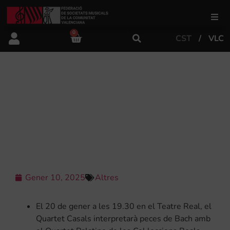
0
CST
VLC
FSMCV
Àrea de gestió
PATRIMONI NACIONAL I EL TEATRE
REAL PRESENTEN EL CONCERT DE
STRADIVARIUS EN FAVOR DELS
Àrea educativa
AFECTATS PER LA DANA
Àrea Artística
Gener 10, 2025
Altres
Actualitat
El 20 de gener a les 19.30 en el Teatre Real, el
Tenda
Quartet Casals interpretarà peces de Bach amb