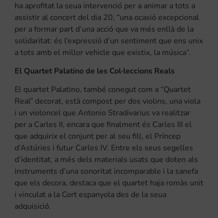
ha aprofitat la seua intervenció per a animar a tots a
assistir al concert del dia 20, “una ocasió excepcional
per a formar part d’una acció que va més enllà de la
solidaritat: és l’expressió d’un sentiment que ens unix
a tots amb el millor vehicle que existix, la música”.
El Quartet Palatino de les Col·leccions Reals
El quartet Palatino, també conegut com a “Quartet
Real” decorat, està compost per dos violins, una viola
i un violoncel que Antonio Stradivarius va realitzar
per a Carles II, encara que finalment és Carles III el
que adquirix el conjunt per al seu fill, el Príncep
d’Astúries i futur Carles IV. Entre els seus segelles
d’identitat, a més dels materials usats que doten als
instruments d’una sonoritat incomparable i la sanefa
que els decora, destaca que el quartet haja romàs unit
i vinculat a la Cort espanyola des de la seua
adquisició.