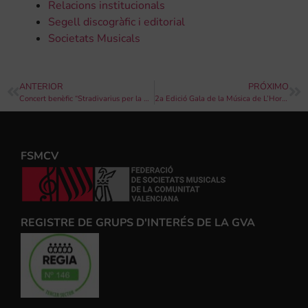
Relacions institucionals
Segell discogràfic i editorial
Societats Musicals
ANTERIOR
PRÓXIMO
Concert benèfic “Stradivarius per la DANA” amb els instruments Stradivarius de Patrimoni Nacional
2a Edició Gala de la Música de L’Horta Nord – Federació de Societats Musicals de la Comunitat Valenciana
FSMCV
REGISTRE DE GRUPS D'INTERÉS DE LA GVA