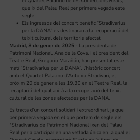
el Quartet Palatino de les Col·leccions Reals,
que ix del Palau Real per primera vegada este
segle
Els ingressos del concert benèfic “Stradivarius
per la DANA” es destinaran a la recuperació del
teixit cultural dels territoris afectat
Madrid,
8 de gener de 2025
.- La presidenta de
Patrimoni Nacional, Ana de la Cova, i el president del
Teatre Real, Gregorio Marañón, han presentat este
matí “Stradivarius per la DANA”, l’històric concert
amb el Quartet Palatino d’Antonio Stradivari, el
pròxim 20 de gener a les 19.30 en el Teatre Real, la
recaptació del qual anirà a la recuperació del teixit
cultural de les zones afectades per la DANA.
Es tracta d’un concert solidari i extraordinari, ja que
per primera vegada en el que portem de segle els
*Stradivarius de Patrimoni Nacional ixen del Palau
Real per a participar en una vetlada única en la qual el
Quartet Casals interpretarà
El arte de la fuga,
de