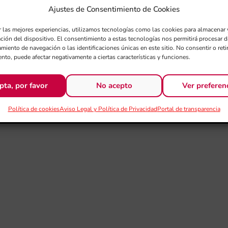
Flautopía
(mètode per a l’estudi elemental de la flauta),
Ajustes de Consentimiento de Cookies
ment amb açò ha sigut l’autora del pasdoble
Femme Força
que
r las mejores experiencias, utilizamos tecnologías como las cookies para almacenar 
ación del dispositivo. El consentimiento a estas tecnologías nos permitirá procesar
miento de navegación o las identificaciones únicas en este sitio. No consentir o retir
nto, puede afectar negativamente a ciertas características y funciones.
pta, por favor
No acepto
Ver preferen
Política de cookies
Aviso Legal y Política de Privacidad
Portal de transparencia