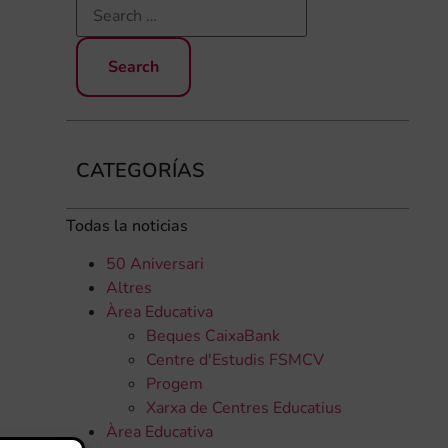
CATEGORÍAS
.
Todas la noticias
50 Aniversari
Altres
Àrea Educativa
Beques CaixaBank
Centre d'Estudis FSMCV
Progem
Xarxa de Centres Educatius
Àrea Educativa