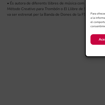
• És autora de diferents llibres de música com el projecte
Método Creativo para Trombón
o
El Llibre de Solfa
. Junta
Para ofrece
va ser estrenat per la Banda de Dones de la FSMCV.
a la inform
el comporta
consentimie
Ace