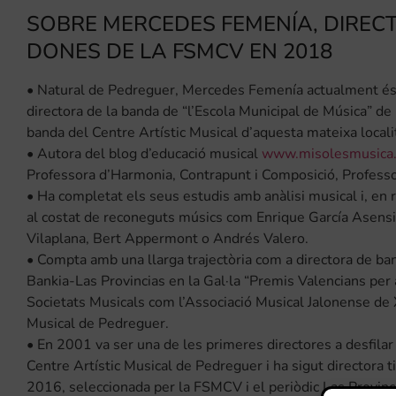
SOBRE MERCEDES FEMENÍA, DIREC
DONES DE LA FSMCV EN 2018
• Natural de Pedreguer, Mercedes Femenía actualment és p
directora de la banda de “l’Escola Municipal de Música” de 
banda del Centre Artístic Musical d’aquesta mateixa locali
• Autora del blog d’educació musical
www.misolesmusica
Professora d’Harmonia, Contrapunt i Composició, Profess
• Ha completat els seus estudis amb anàlisi musical i, en r
al costat de reconeguts músics com Enrique García Asens
Vilaplana, Bert Appermont o Andrés Valero.
• Compta amb una llarga trajectòria com a directora de ban
Bankia-Las Provincias en la Gal·la “Premis Valencians per 
Societats Musicals com l’Associació Musical Jalonense de X
Musical de Pedreguer.
• En 2001 va ser una de les primeres directores a desfilar
Centre Artístic Musical de Pedreguer i ha sigut directora t
2016, seleccionada per la FSMCV i el periòdic Las Provinc