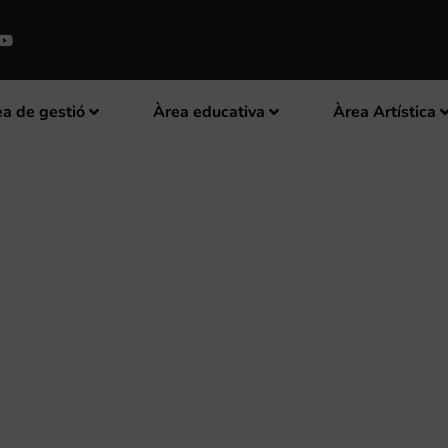
a de gestió
Àrea educativa
Àrea Artística
LA FSMCV ACTUARÀ AQUEST CA
T I VALÈNCIA