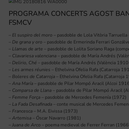
PROGRAMA CONCERTS AGOST BAND
FSMCV
–
El suspiro del moro
– pasdoble de Lola Vitòria Tarruell
–
De grana y oro
– pasdoble de Ermerinda Ferrari Gonzálv
–
Llamas de arte
– pasdoble de Lolita Soriano Raga (compos
–
Clavariesa valenciana
– pasdoble de María Andrés (Valè
–
Delirio, Ché
– pasdoble de María Andrés (València 191
–
Les armes réunies
– Ethelvina Ofelia Rafa (Catarroja 1
–
Boleres de Catarroja
– Ethelvina Ofelia Rafa (Catarroja
–
Ana María
– pasdoble de Pilar Mompó Aracil (Alcoi 191
–
Comparsa de Llana
– pasdoble de Pilar Mompó Aracil (
–
Femme Força
– pasdoble de Mercedes Femenía (1972)
–
La Fada Desafinada
– conte musical de Mercedes Femenía
–
Francesca
– M.A. Eivissa (1973)
–
Artemisa
– Óscar Navarro (1981)
–
Juana de Arco
– poema medieval de Ferrer Ferran (1966