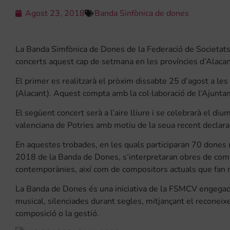
Agost 23, 2018
Banda Sinfònica de dones
La Banda Simfònica de Dones de la Federació de Societats
concerts aquest cap de setmana en les províncies d’Alacant
El primer es realitzarà el pròxim dissabte 25 d’agost a l
(Alacant). Aquest compta amb la col·laboració de l’Ajuntam
El següent concert serà a l’aire lliure i se celebrarà el di
valenciana de Potries amb motiu de la seua recent declara
En aquestes trobades, en les quals participaran 70 dones
2018 de la Banda de Dones, s’interpretaran obres de comp
contemporànies, així com de compositors actuals que fan r
La Banda de Dones és una iniciativa de la FSMCV engegada
musical, silenciades durant segles, mitjançant el reconeixem
composició o la gestió.