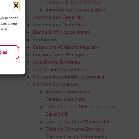
Centre d'Estudis FSMCV
Xarxa de centres educatius
Assemblees Generals
y/o acceder
 datos como
Assemblees Generals
ar el
Banda Sinfònica de dones
Certàmens
Coleccions «Bitàcora Musical»
cias
Convocatòries Públiques
Jove Banda Simfònica
Jove Orquestra Simfònica
Noticies Àrea Jurídic-Econòmica
Notícies Campanyes
Activitats comarcals
Bandes a les Arts
Cicle Concerts Música a la Llum –
CaixaBank
Cicle de Cambra Alqueria Julià
Cicle de Concerts Bankia d
´Orquestres de la Comunitat