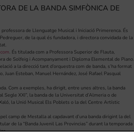
TORA DE LA BANDA SIMFÒNICA DE
rofessora de Llenguatge Musical i Iniciació Primerenca. És
Pedreguer, de la qual és fundadora, i directora convidada de la
tat.
.com
. És titulada com a Professora Superior de Flauta,
ora de Solfeig i Acompanyament i Diploma Elemental de Piano
elació a la direcció tant d’orquestra com de banda, s’ha format
io, Juan Esteban, Manuel Hernández, José Rafael Pasqual
da. Com a exemples, ha dirigit, entre unes altres, la banda
al Segle XXI”, la banda de la Universitat d’Almeria o de
aló, la Unió Musical Els Poblets o la del Centre Artístic
 pel camp de Mestalla al capdavant d’una banda dirigint la del
itular de la “Banda Juvenil Las Provincias” durant la temporada
ias.