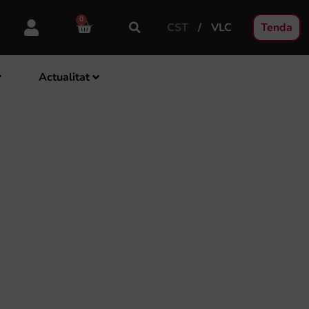
0
CST
VLC
Tenda
Actualitat
P DE SETMANA EN