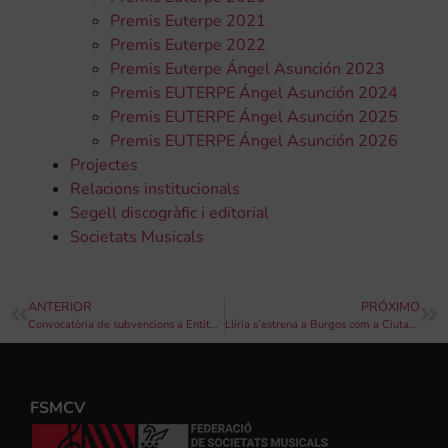
Premis Euterpe 2021
Premis Euterpe 2022
Premis Euterpe Ángel Asunción 2023
Premis EUTERPE Ángel Asunción 2024
Premis EUTERPE Ángel Asunción 2025
Premis EUTERPE Ángel Asunción 2026
Projectes
Relacions institucionals
Segell discogràfic i editorial
Societats Musicals
ANTERIOR
PRÓXIMO
Convocatòria de subvencions a Entitats sense ànim de lucre de la Província d’Alacant, per a la realització d’activitats culturals, Anualitat 2020
Llíria s’estrena a Burgos com a Ciutat Creativa de la Unesco
FSMCV