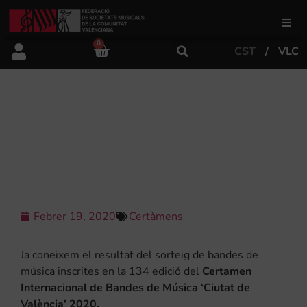
0
CST
VLC
FSMCV
Àrea de gestió
RESULTATS CERTAMEN
INTERNACIONAL DE BANDES DE
MÚSICA ‘CIUTAT DE VALÈNCIA’ 2020.
Àrea educativa
Àrea Artística
Febrer 19, 2020
Certàmens
Actualitat
Ja coneixem el resultat del sorteig de bandes de
música inscrites en la 134 edició del
Certamen
Internacional de Bandes de Música ‘Ciutat de
Tenda
València’ 2020.