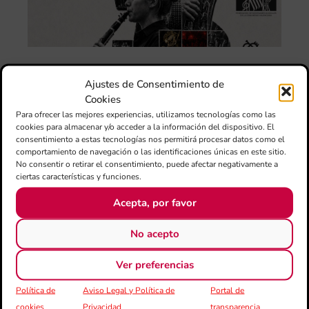
Ta
la 
LL
DE
CE
L’II
Ajustes de Consentimiento de
Ce
Cookies
Au
de
Para ofrecer las mejores experiencias, utilizamos tecnologías como las
cookies para almacenar y/o acceder a la información del dispositivo. El
Juv
consentimiento a estas tecnologías nos permitirá procesar datos como el
Ta
comportamiento de navegación o las identificaciones únicas en este sitio.
la 
No consentir o retirar el consentimiento, puede afectar negativamente a
“L
ciertas características y funciones.
Sa
tin
Acepta, por favor
La
No acepto
Ba
Si
Ver preferencias
de 
FS
ce
Política de
Aviso Legal y Política de
Portal de
el 
cookies
Privacidad
transparencia