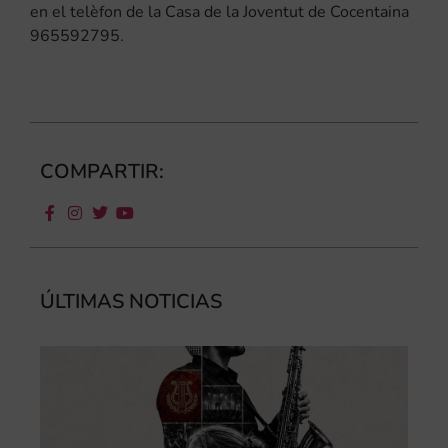
en el telèfon de la Casa de la Joventut de Cocentaina
965592795.
COMPARTIR:
ÚLTIMAS NOTICIAS
III
Au
de
Juv
“L
Sa