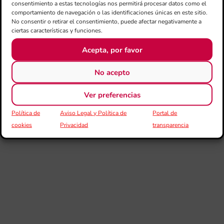
consentimiento a estas tecnologías nos permitirá procesar datos como el
comportamiento de navegación o las identificaciones únicas en este sitio.
Co
No consentir o retirar el consentimiento, puede afectar negativamente a
de
ciertas características y funciones.
su
de
Acepta, por favor
es
mú
Co
No acepto
Va
per
Ver preferencias
l’e
20
Política de
Aviso Legal y Política de
Portal de
La 
cookies
Privacidad
transparencia
Ge
Ce
Do
pub
con
de
su
des
esc
imp