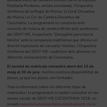
Estefanía Perdomo, artista convidada), l’Orquestra
Simfònica de la Regió de Múrcia, la Coral Discantus
de Múrcia i el Cor de Cambra Discantus de
Cocentaina. La programació es completa amb
concerts de música de cambra oferits pels professors
del SENT-ME, l’espectacle “Zarzugiñol para tota la
familia” amb la companyia madrilenya que ofereix un
divertit espectacle de sarsuela i titelles, l’Orquestra
Simfònica del SENT-ME i audicions dels alumnes en
diferents enclavaments de Cocentaina.
El termini de matrícula romandrà obert del 15 de
maig al 30 de juny
, mentre existisca disponibilitat de
places, ja que les places són limitades.
Tota la informació sobre els diferents tipus de
matrícules i la programació es poden consultar en les
xarxes socials de SENT-ME COCENTAINA 2018, en
la web
www.turismococentaina.com/esp/sent-me
o