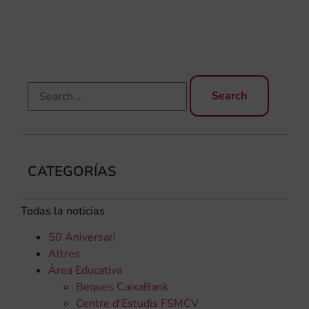
en
no 
CATEGORÍAS
Todas la noticias
50 Aniversari
Altres
Àrea Educativa
Beques CaixaBank
Centre d'Estudis FSMCV