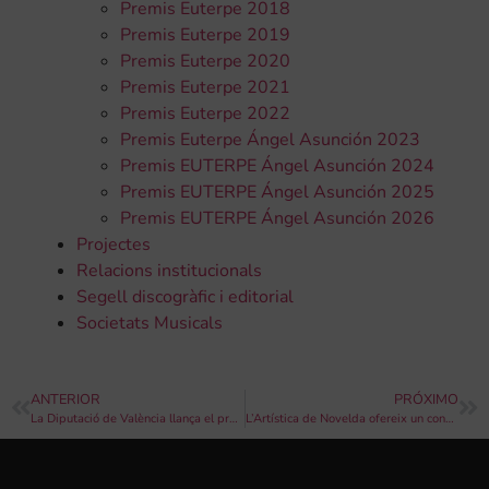
Premis Euterpe 2018
Premis Euterpe 2019
Premis Euterpe 2020
Premis Euterpe 2021
Premis Euterpe 2022
Premis Euterpe Ángel Asunción 2023
Premis EUTERPE Ángel Asunción 2024
Premis EUTERPE Ángel Asunción 2025
Premis EUTERPE Ángel Asunción 2026
Projectes
Relacions institucionals
Segell discogràfic i editorial
Societats Musicals
ANTERIOR
PRÓXIMO
La Diputació de València llança el programa “Sona la Dipu Pop Rock 2018” i fomentarà la presència de les dones a través del projecte “Música en femení”
L’Artística de Novelda ofereix un concert dins de la XXIII Campaña “Música als pobles”