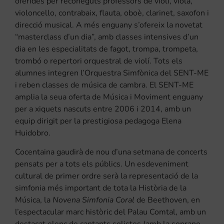
oferides per reconeguts professors de violí, viola,
violoncello, contrabaix, flauta, oboè, clarinet, saxofon i
direcció musical. A més enguany s’ofereix la novetat
“masterclass d’un dia”, amb classes intensives d’un
dia en les especialitats de fagot, trompa, trompeta,
trombó o repertori orquestral de violí. Tots els
alumnes integren l’Orquestra Simfònica del SENT-ME
i reben classes de música de cambra. El SENT-ME
amplia la seua oferta de Música i Moviment enguany
per a xiquets nascuts entre 2006 i 2014, amb un
equip dirigit per la prestigiosa pedagoga Elena
Huidobro.
Cocentaina gaudirà de nou d’una setmana de concerts
pensats per a tots els públics. Un esdeveniment
cultural de primer ordre serà la representació de la
simfonia més important de tota la Història de la
Música, la
Novena Simfonia Coral
de Beethoven, en
l’espectacular marc històric del Palau Comtal, amb un
destacat elenc de cantants solistes (amb la soprano