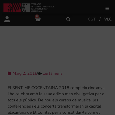
0
CST
VLC
FSMCV
Àrea de gestió
PRESENTADA LA 5A EDICIÓ DE
SENT-ME COCENTAINA
Àrea educativa
Àrea Artística
Maig 2, 2018
Certàmens
El SENT-ME COCENTAINA 2018 compleix cinc anys,
Actualitat
i ho celebra amb la seua edició més divulgativa per a
tots els públics. De nou els cursos de música, les
conferències i els concerts transformaran la capital
Tenda
alacantina de El Comtat per a consolidar-la com el