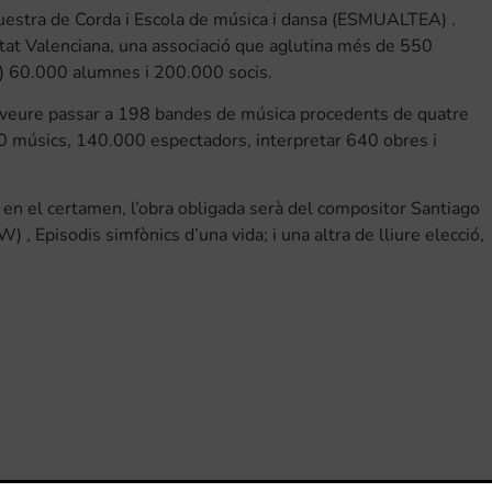
questra de Corda i Escola de música i dansa (ESMUALTEA) .
tat Valenciana, una associació que aglutina més de 550
) 60.000 alumnes i 200.000 socis.
e veure passar a 198 bandes de música procedents de quatre
00 músics, 140.000 espectadors, interpretar 640 obres i
en el certamen, l’obra obligada serà del compositor Santiago
, Episodis simfònics d’una vida; i una altra de lliure elecció,