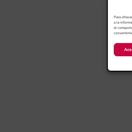
Para ofrece
a la inform
el comporta
consentimie
Ace