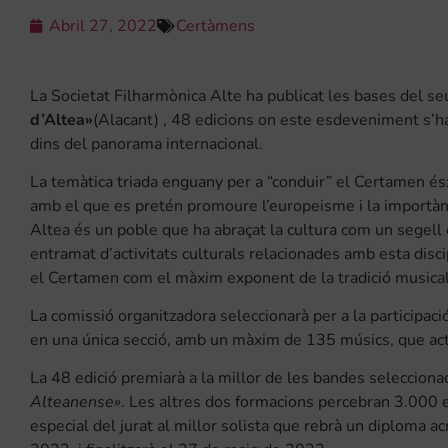
Abril 27, 2022
Certàmens
La Societat Filharmònica Alte ha publicat les bases del se
d’Altea»
(Alacant) , 48 edicions on este esdeveniment s’h
dins del panorama internacional.
La temàtica triada enguany per a “conduir” el Certamen és:
amb el que es pretén promoure l’europeisme i la importànc
Altea és un poble que ha abraçat la cultura com un segell d
entramat d’activitats culturals relacionades amb esta disci
el Certamen com el màxim exponent de la tradició musical 
La comissió organitzadora seleccionarà per a la particip
en una única secció, amb un màxim de 135 músics, que ac
La 48 edició premiarà a la millor de les bandes seleccion
Alteanense»
. Les altres dos formacions percebran 3.000 e
especial del jurat al millor solista que rebrà un diploma ac