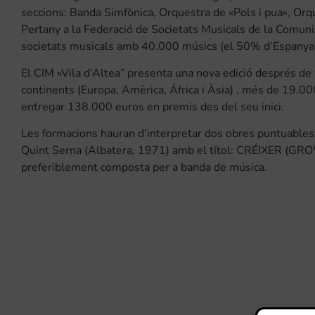
seccions: Banda Simfònica, Orquestra de «Pols i pua», Or
Pertany a la Federació de Societats Musicals de la Comuni
societats musicals amb 40.000 músics (el 50% d’Espanya
El CIM «Vila d’Altea” presenta una nova edició després d
continents (Europa, Amèrica, África i Àsia) , més de 19.0
entregar 138.000 euros en premis des del seu inici.
Les formacions hauran d’interpretar dos obres puntuables 
Quint Serna (Albatera, 1971) amb el títol: CRÉIXER (GROW) 
preferiblement composta per a banda de música.