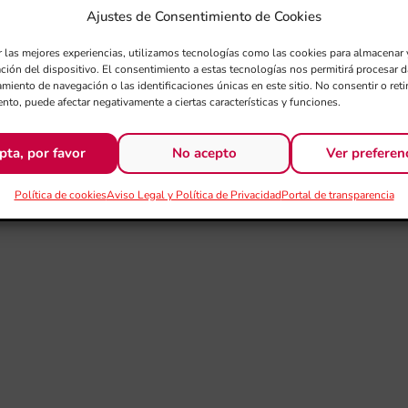
Ajustes de Consentimiento de Cookies
r las mejores experiencias, utilizamos tecnologías como las cookies para almacenar 
ación del dispositivo. El consentimiento a estas tecnologías nos permitirá procesar
miento de navegación o las identificaciones únicas en este sitio. No consentir o retir
nto, puede afectar negativamente a ciertas características y funciones.
pta, por favor
No acepto
Ver preferen
Política de cookies
Aviso Legal y Política de Privacidad
Portal de transparencia