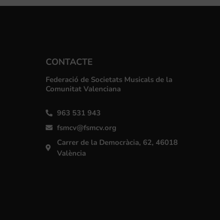
CONTACTE
Federació de Societats Musicals de la
Comunitat Valenciana
963 531 943
fsmcv@fsmcv.org
Carrer de la Democràcia, 62, 46018
València