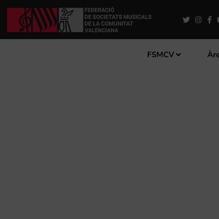
FSMCV
Àre
BASES DE LA 48 EDICIÓ D
D’ALTEA»