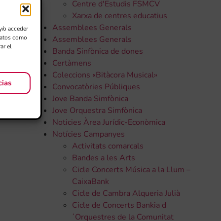
Centre d'Estudis FSMCV
Xarxa de centres educatius
Assemblees Generals
y/o acceder
 datos como
Assemblees Generals
ar el
Banda Sinfònica de dones
Certàmens
Coleccions «Bitàcora Musical»
cias
Convocatòries Públiques
Jove Banda Simfònica
Jove Orquestra Simfònica
Noticies Àrea Jurídic-Econòmica
Notícies Campanyes
Activitats comarcals
Bandes a les Arts
Cicle Concerts Música a la Llum –
CaixaBank
Cicle de Cambra Alqueria Julià
Cicle de Concerts Bankia d
´Orquestres de la Comunitat