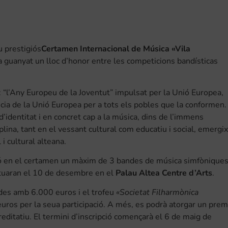
u prestigiós
Certamen Internacional de Música «Vila
a guanyat un lloc d’honor entre les competicions bandísticas
 “l’Any Europeu de la Joventut” impulsat per la Unió Europea,
ia de la Unió Europea per a tots els pobles que la conformen.
’identitat i en concret cap a la música, dins de l’immens
plina, tant en el vessant cultural com educatiu i social, emergix
i cultural alteana.
ació en el certamen un màxim de 3 bandes de música simfònique
tuaran el 10 de desembre en el
Palau Altea Centre d’Arts
.
ades amb 6.000 euros i el trofeu
«Societat Filharmònica
uros per la seua participació. A més, es podrà atorgar un prem
reditatiu. El termini d’inscripció començarà el 6 de maig de