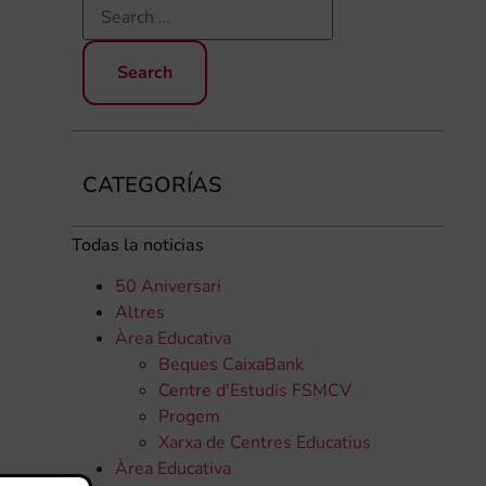
CATEGORÍAS
Todas la noticias
50 Aniversari
Altres
Àrea Educativa
Beques CaixaBank
Centre d'Estudis FSMCV
Progem
Xarxa de Centres Educatius
Àrea Educativa