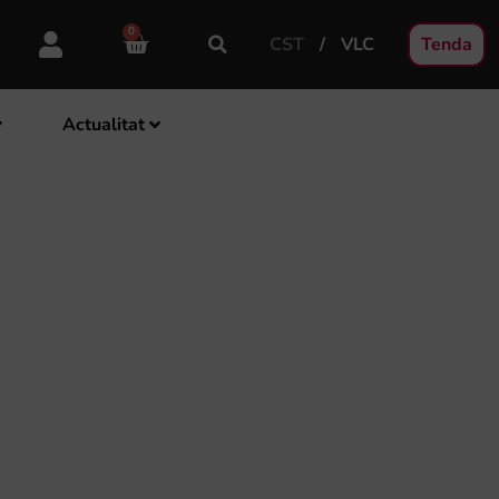
0
CST
VLC
Tenda
Actualitat
E MÚSICA «VILA