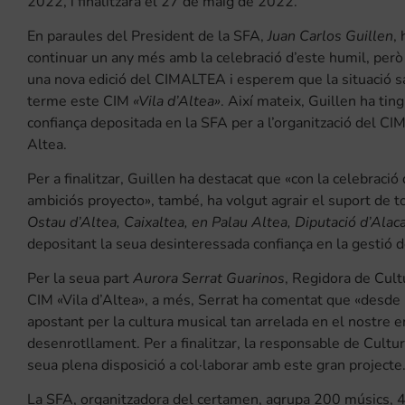
2022, i finalitzarà el 27 de maig de 2022.
En paraules del President de la SFA,
Juan Carlos Guillen
,
continuar un any més amb la celebració d’este humil, per
una nova edició del CIMALTEA i esperem que la situació s
terme este CIM
«Vila d’Altea»
. Així mateix, Guillen ha tin
confiança depositada en la SFA per a l’organització del CI
Altea.
Per a finalitzar, Guillen ha destacat que «con la celebraci
ambiciós proyecto», també, ha volgut agrair el suport de t
Ostau d’Altea, Caixaltea, en Palau Altea, Diputació d’Alacan
depositant la seua desinteressada confiança en la gestió d
Per la seua part
Aurora Serrat Guarinos
, Regidora de Cult
CIM «Vila d’Altea», a més, Serrat ha comentat que «desde
apostant per la cultura musical tan arrelada en el nostre en
desenrotllament. Per a finalitzar, la responsable de Cultur
seua plena disposició a col·laborar amb este gran projecte
La SFA, organitzadora del certamen, agrupa 200 músics, 4