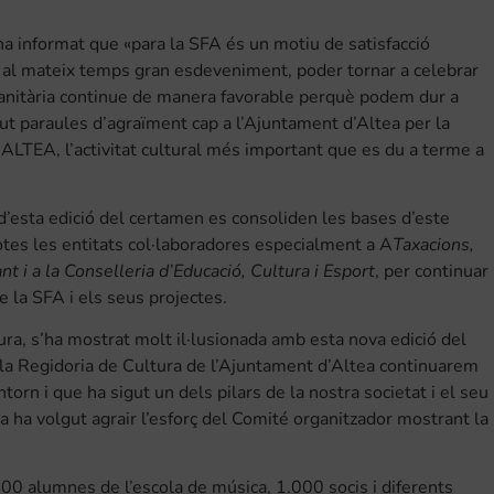
 ha informat que «para la SFA és un motiu de satisfacció
ò al mateix temps gran esdeveniment, poder tornar a celebrar
anitària continue de manera favorable perquè podem dur a
gut paraules d’agraïment cap a l’Ajuntament d’Altea per la
MALTEA, l’activitat cultural més important que es du a terme a
ó d’esta edició del certamen es consoliden les bases d’este
otes les entitats col·laboradores especialment a A
Taxacions,
t i a la Conselleria d’Educació, Cultura i Esport
, per continuar
e la SFA i els seus projectes.
ura, s’ha mostrat molt il·lusionada amb esta nova edició del
 la Regidoria de Cultura de l’Ajuntament d’Altea continuarem
torn i que ha sigut un dels pilars de la nostra societat i el seu
a ha volgut agrair l’esforç del Comité organitzador mostrant la
.
00 alumnes de l’escola de música, 1.000 socis i diferents