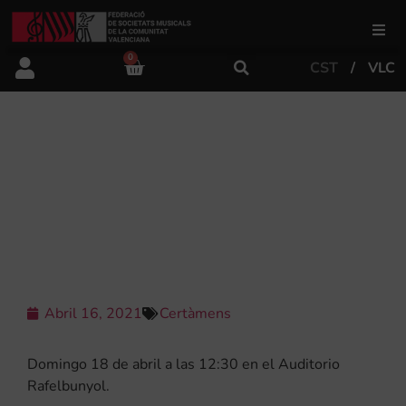
0
CST
VLC
FSMCV
Àrea de gestió
CONCERT DE L’ORQUESTRA
SIMFÒNICA DE LA SOCIETAT
MUSICAL LA PRIMITIVA DE
Àrea educativa
RAFELBUNYOL
Àrea Artística
Abril 16, 2021
Certàmens
Actualitat
Domingo 18 de abril a las 12:30 en el Auditorio
Tenda
Rafelbunyol.