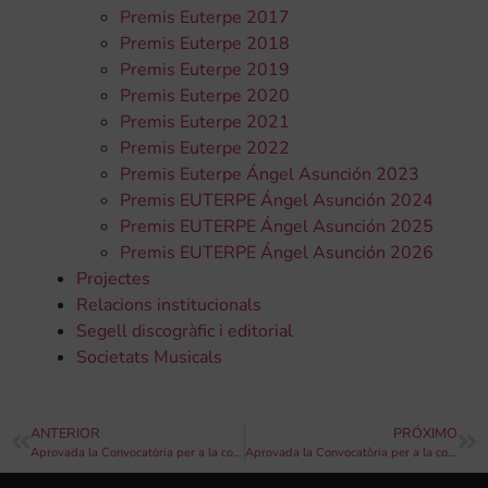
Premis Euterpe 2017
Premis Euterpe 2018
Premis Euterpe 2019
Premis Euterpe 2020
Premis Euterpe 2021
Premis Euterpe 2022
Premis Euterpe Ángel Asunción 2023
Premis EUTERPE Ángel Asunción 2024
Premis EUTERPE Ángel Asunción 2025
Premis EUTERPE Ángel Asunción 2026
Projectes
Relacions institucionals
Segell discogràfic i editorial
Societats Musicals
ANTERIOR
PRÓXIMO
Aprovada la Convocatòria per a la concessió de subvencions de la Diputació de València a societats musicals «Excel·lent Música de Banda» 2021.
Aprovada la Convocatòria per a la concessió de subvencions de la Diputació de València a entitats sense ànim de lucre destinades a desenvolupar activitats que fomenten la igualtat entre dones i homes i/o en contra de la violència de gènere.