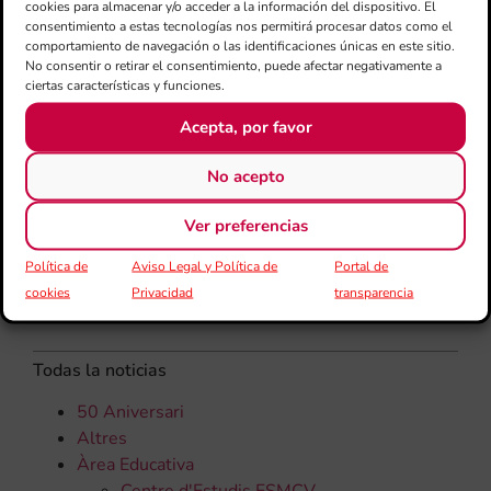
cookies para almacenar y/o acceder a la información del dispositivo. El
una
consentimiento a estas tecnologías nos permitirá procesar datos como el
qu
comportamiento de navegación o las identificaciones únicas en este sitio.
rec
No consentir o retirar el consentimiento, puede afectar negativamente a
els
ciertas características y funciones.
Acepta, por favor
No acepto
Ver preferencias
Política de
Aviso Legal y Política de
Portal de
cookies
Privacidad
transparencia
CATEGORÍAS
Todas la noticias
50 Aniversari
Altres
Àrea Educativa