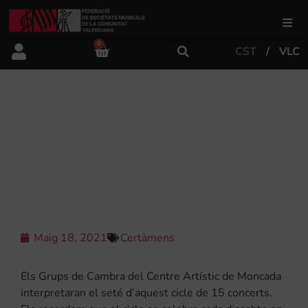
0
CST
VLC
FSMCV
Àrea de gestió
EL CENTRE ARTÍSTIC MUSICAL DE
MONCADA PROTAGONITZARÀ EL
SÈPTIM CONCERT “MÚSICA A LA
Àrea educativa
LLUM”
Àrea Artística
Maig 18, 2021
Certàmens
Actualitat
Els Grups de Cambra del Centre Artístic de Moncada
Tenda
interpretaran el seté d’aquest cicle de 15 concerts.