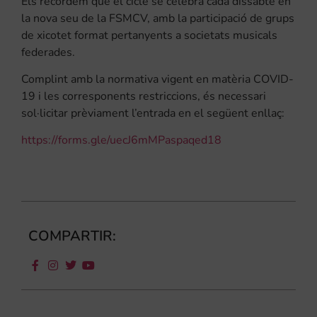
Els recordem que el cicle se celebra cada dissabte en
la nova seu de la FSMCV, amb la participació de grups
de xicotet format pertanyents a societats musicals
federades.
Complint amb la normativa vigent en matèria COVID-
19 i les corresponents restriccions, és necessari
sol·licitar prèviament l’entrada en el següent enllaç:
https://forms.gle/uecJ6mMPaspaqed18
COMPARTIR: