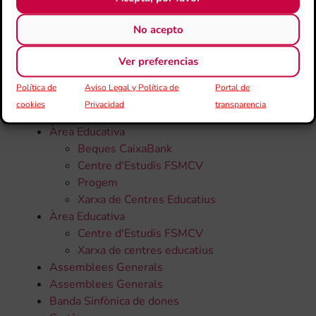
CATEGORÍAS
No acepto
Ver preferencias
Todas la noticias
Política de
Aviso Legal y Política de
Portal de
50 Aniversari
cookies
Privacidad
transparencia
Altres
Àrea Educativa
Beques CaixaBank
Centre d'Estudis FSMCV
Progem
Xarxa de Centres Educatius
Àrea Educativa
Centre d'Estudis FSMCV
Xarxa de centres educatius
Assemblees Generals
Assemblees Generals
Banda Sinfònica de dones