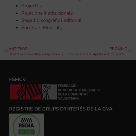
Projectes
Relacions institucionals
Segell discogràfic i editorial
Societats Musicals
ANTERIOR
PRÓXIMO
Oberta la convocatòria d’ajudes a la dansa, la lírica i la música per a l’any 2021
Convocatòria d´Ajudes a la Música Valenciana per a mitigar l´impacte de la crisi sanitària de la Covid-19
FSMCV
REGISTRE DE GRUPS D'INTERÉS DE LA GVA