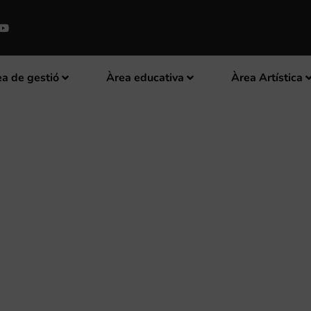
a de gestió
Àrea educativa
Àrea Artística
OMPOSICIÓ “VILA DE MASSAMAG