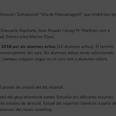
irecció i Composició “Vila de Massamagrell” que tindrà lloc de
ancarlo Aquilanti, Jose Alcacer i Josep M. Martínez com a
Saül Gómez a les Master Class.
de 2018 per als alumnes actius
(12 alumnes actius). El termini
 començament del curs. Els alumnes actius seran seleccionats
s i tampoc vulguen seguir en el curs com a alumnes oïdors,
l procés de creació del fet musical.
estió del grup anomenat banda. Estudiar els diferents recursos
nts escoles de direcció. Estudi del repertori bandístic a partir d
 recursos del neuro-coaching.