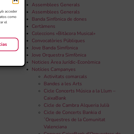
Assemblees Generals
Assemblees Generals
y/o acceder
 datos como
Banda Sinfònica de dones
ar el
Certàmens
Coleccions «Bitàcora Musical»
Convocatòries Públiques
cias
Jove Banda Simfònica
Jove Orquestra Simfònica
Noticies Àrea Jurídic-Econòmica
Notícies Campanyes
Activitats comarcals
Bandes a les Arts
Cicle Concerts Música a la Llum –
CaixaBank
Cicle de Cambra Alqueria Julià
Cicle de Concerts Bankia d
´Orquestres de la Comunitat
Valenciana