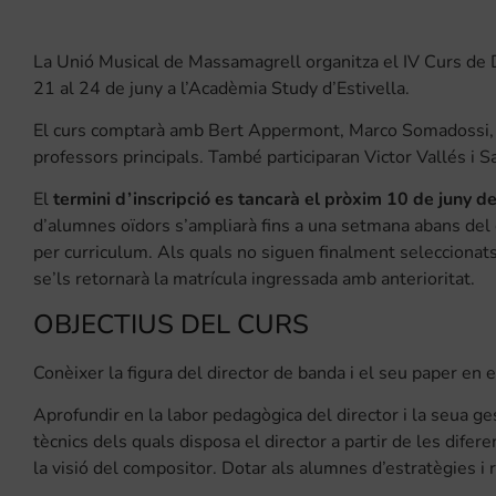
La Unió Musical de Massamagrell organitza el IV Curs de D
21 al 24 de juny a l’Acadèmia Study d’Estivella.
El curs comptarà amb Bert Appermont, Marco Somadossi, Gi
professors principals. També participaran Victor Vallés i 
El
termini d’inscripció es tancarà el pròxim 10 de juny 
d’alumnes oïdors s’ampliarà fins a una setmana abans del
per curriculum. Als quals no siguen finalment seleccionat
se’ls retornarà la matrícula ingressada amb anterioritat.
OBJECTIUS DEL CURS
Conèixer la figura del director de banda i el seu paper en e
Aprofundir en la labor pedagògica del director i la seua g
tècnics dels quals disposa el director a partir de les difere
la visió del compositor. Dotar als alumnes d’estratègies i