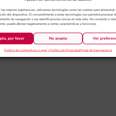
r las mejores experiencias, utilizamos tecnologías como las cookies para almacenar 
ación del dispositivo. El consentimiento a estas tecnologías nos permitirá procesar
miento de navegación o las identificaciones únicas en este sitio. No consentir o retir
nto, puede afectar negativamente a ciertas características y funciones.
pta, por favor
No acepto
Ver preferen
Política de cookies
Aviso Legal y Política de Privacidad
Portal de transparencia