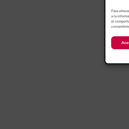
Para ofrece
a la inform
el comporta
consentimie
Ace