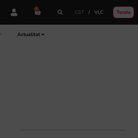
0
CST
VLC
Tenda
Actualitat
RELL”