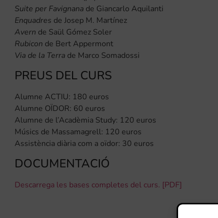
Suite per
Favignana
de Giancarlo Aquilanti
Enquadres
de Josep M. Martínez
Avern
de Saül Gómez Soler
Rubicon
de Bert Appermont
Via de la Terra
de Marco Somadossi
PREUS DEL CURS
Alumne ACTIU: 180 euros
Alumne OÏDOR: 60 euros
Alumne de l’Acadèmia Study: 120 euros
Músics de Massamagrell: 120 euros
Assistència diària com a oïdor: 30 euros
DOCUMENTACIÓ
Descarrega les bases completes del curs. [PDF]