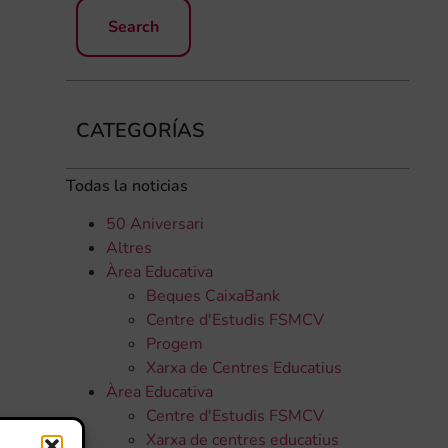
CATEGORÍAS
Todas la noticias
50 Aniversari
Altres
Àrea Educativa
Beques CaixaBank
Centre d'Estudis FSMCV
Progem
Xarxa de Centres Educatius
Àrea Educativa
Centre d'Estudis FSMCV
Xarxa de centres educatius