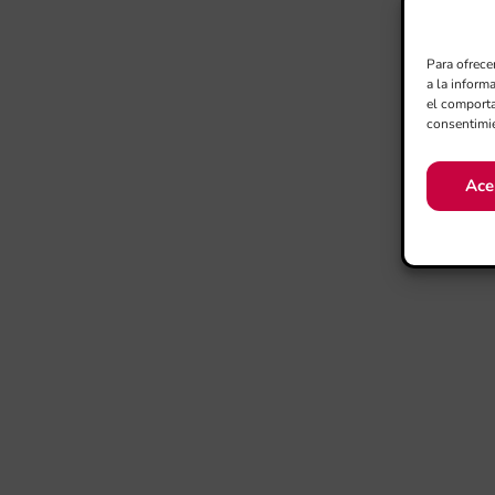
Para ofrece
a la inform
el comporta
consentimie
Ace