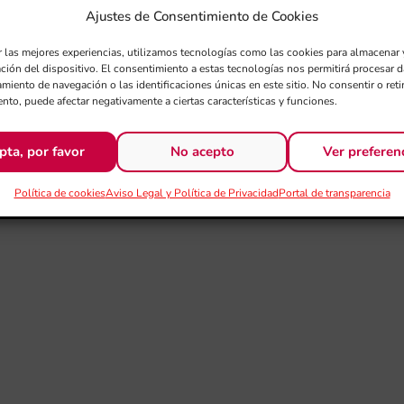
Ajustes de Consentimiento de Cookies
r las mejores experiencias, utilizamos tecnologías como las cookies para almacenar 
ación del dispositivo. El consentimiento a estas tecnologías nos permitirá procesar
miento de navegación o las identificaciones únicas en este sitio. No consentir o retir
nto, puede afectar negativamente a ciertas características y funciones.
pta, por favor
No acepto
Ver preferen
Política de cookies
Aviso Legal y Política de Privacidad
Portal de transparencia