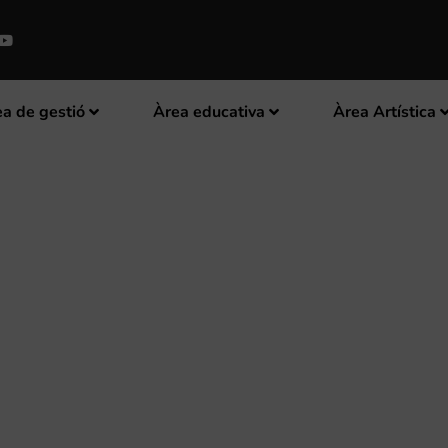
a de gestió
Àrea educativa
Àrea Artística
NCERTS DE LA CESM PORTA LA 
OTA ESPANYA