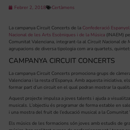
Febrer 2, 2018
Certàmens
La campanya Circuit Concerts de la
Confederació Espanyol
Nacional de les Arts Escèniques i de la Música
(INAEM) per
Comunitat Valenciana, integrant-la al
Circuit Nacional de
agrupacions de diversa tipologia com ara quartets, quinte
CAMPANYA CIRCUIT CONCERTS
La campanya Circuit Concerts promociona grups de càmera 
Valenciana i la resta d’Espanya. Amb aquesta iniciativa, e
formar part d’un circuit en el qual podran mostrar la quali
Aquest projecte impulsa a joves talents i ajuda a visualitzar 
musicals. L’objectiu és programar de forma estable en sal
i una mostra del fruit de l’educació musical a la Comunitat
Els músics de les formacions són joves amb estudis de gra