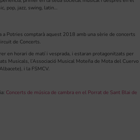
periència, primer en la seua societat musical i després en el
c, pop, jazz, swing, latin…
bra a Potries comptarà aquest 2018 amb una sèrie de concerts
ircuit de Concerts.
rer en horari de matí i vesprada, i estaran protagonitzats per
tats Musicals, l’Associació Musical Moteña de Mota del Cuervo
(Albacete), i la FSMCV.
ia:
Concerts de música de cambra en el Porrat de Sant Blai de