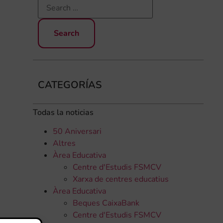
CATEGORÍAS
Todas la noticias
50 Aniversari
Altres
Àrea Educativa
Centre d'Estudis FSMCV
Xarxa de centres educatius
Àrea Educativa
Beques CaixaBank
Centre d'Estudis FSMCV