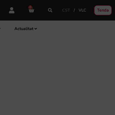
0
CST
VLC
Tenda
Actualitat
MÚSICA DE LES