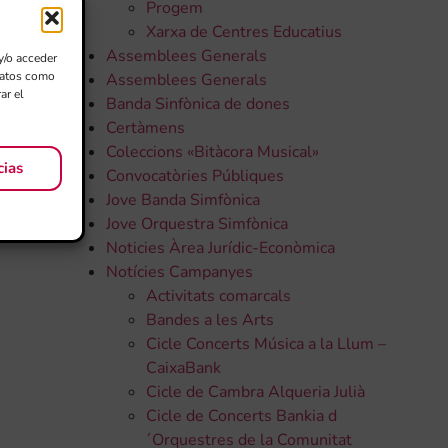
Progem
Xarxa de Centres Educatius
Assemblees Generals
y/o acceder
 datos como
Assemblees Generals
ar el
Banda Sinfònica de dones
Certàmens
Coleccions «Bitàcora Musical»
cias
Convocatòries Públiques
Jove Banda Simfònica
Jove Orquestra Simfònica
Noticies Àrea Jurídic-Econòmica
Notícies Campanyes
Activitats comarcals
Bandes a les Arts
Cicle Concerts Música a la Llum –
CaixaBank
Cicle de Cambra Alqueria Julià
Cicle de Concerts Bankia d
´Orquestres de la Comunitat