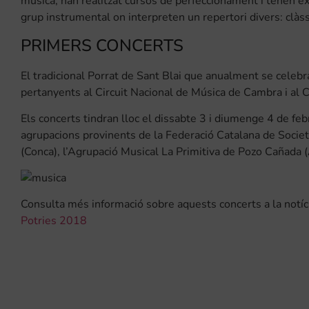
música, han realitzat cursos de perfeccionament i tenen ex
grup instrumental on interpreten un repertori divers: clàssi
PRIMERS CONCERTS
El tradicional Porrat de Sant Blai que anualment se cele
pertanyents al Circuit Nacional de Música de Cambra i al C
Els concerts tindran lloc el dissabte 3 i diumenge 4 de feb
agrupacions provinents de la Federació Catalana de Socie
(Conca), l’Agrupació Musical La Primitiva de Pozo Cañada 
Consulta més informació sobre aquests concerts a la notíc
Potries 2018