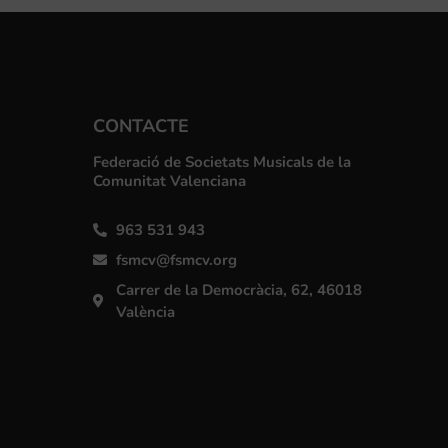
CONTACTE
Federació de Societats Musicals de la
Comunitat Valenciana
963 531 943
fsmcv@fsmcv.org
Carrer de la Democràcia, 62, 46018
València