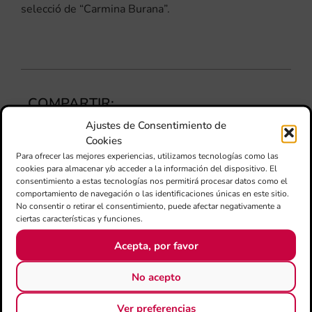
selecció de “Carmina Burana”.
COMPARTIR:
Ajustes de Consentimiento de
Cookies
Para ofrecer las mejores experiencias, utilizamos tecnologías como las
cookies para almacenar y/o acceder a la información del dispositivo. El
consentimiento a estas tecnologías nos permitirá procesar datos como el
ÚLTIMAS NOTICIAS
comportamiento de navegación o las identificaciones únicas en este sitio.
No consentir o retirar el consentimiento, puede afectar negativamente a
ciertas características y funciones.
Ca
au
Acepta, por favor
do
le
No acepto
per
l’a
d’e
Ver preferencias