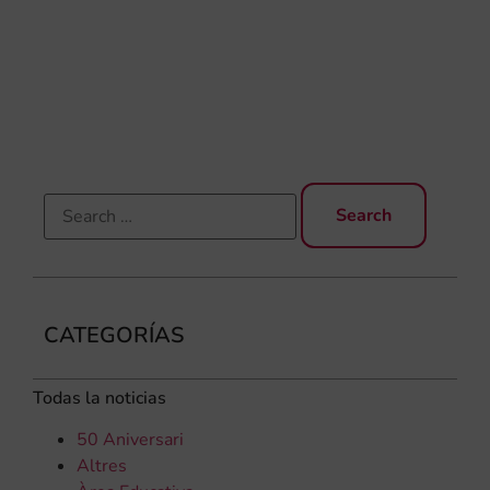
Gar
una
qu
rec
els
CATEGORÍAS
Todas la noticias
50 Aniversari
Altres