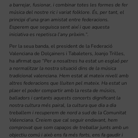
a barrejar, fusionar, i combinar totes les formes de fer
música del nostre ric i variat folklore. És, per tant, el
principi d’una gran amistat entre federacions.
Esperem que seguisca sent així i que aquesta
iniciativa es repetisca l’any pròxim.
“.
Per la seua banda, el president de la Federació
Valenciana de Dolçainers i Tabaleters, Joanjo Trilles,
ha afirmat que “
Per a nosaltres ha estat un esglaó per
a normalitzar la nostra situació dins de la música
tradicional valenciana. Hem estat al mateix nivell amb
altres federacions que lluiten pel mateix. Ha estat un
plaer el poder compartir amb la resta de músics,
balladors i cantants aquests concerts dignificant la
nostra cultura més pairal, la cultura que dia a dia
treballem i recuperem de nord a sud de la Comunitat
Valenciana. Creiem que cal seguir endavant, hem
comprovat que som capaços de treballar junts amb un
objectiu comú i això ens fa més forts, ens fa gaudir i