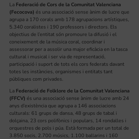
La
Federació de Cors de la Comunitat Valenciana
(Fecocova)
és una associació sense ànim de lucre que
agrupa a 170 corals amb 178 agrupacions artístiques,
5.340 coralistes i 190 professors i directors. Els
objectius de l’entitat són promoure la difusió i el
coneixement de la música coral, coordinar i
assessorar per a assolir una major eficàcia en la tasca
cultural i musical i ser via de representació,
participació i suport de tots els cors federats davant
totes les instàncies, organismes i entitats tant
públiques com privades.
La
Federació de Folklore de la Comunitat Valenciana
(FFCV)
és una associació sense ànim de lucre amb 24
anys d’existència que agrupa a 146 associacions
culturals: 61 grups de dansa, 48 grups de tabal i
dolçaina, 23 cors polifònics i populars, 14 rondalles i
orquestres de pols i púa. Està formada per un total de
3.850 socis, 2.700 músics, 1.100 ballarins i 160