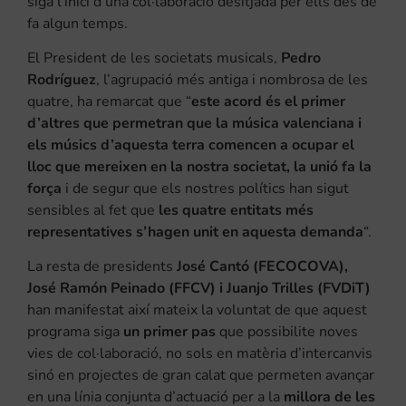
siga l’inici d’una col·laboració desitjada per ells des de
fa algun temps.
El President de les societats musicals,
Pedro
Rodríguez
, l’agrupació més antiga i nombrosa de les
quatre, ha remarcat que “
este acord és el primer
d’altres que permetran que la música valenciana i
els músics d’aquesta terra comencen a ocupar el
lloc que mereixen en la nostra societat, la unió fa la
força
i de segur que els nostres polítics han sigut
sensibles al fet que
les quatre entitats més
representatives s’hagen unit en aquesta demanda
“.
La resta de presidents
José Cantó (FECOCOVA),
José Ramón Peinado (FFCV) i Juanjo Trilles (FVDiT)
han manifestat així mateix la voluntat de que aquest
programa siga
un primer pas
que possibilite noves
vies de col·laboració, no sols en matèria d’intercanvis
sinó en projectes de gran calat que permeten avançar
en una línia conjunta d’actuació per a la
millora de les