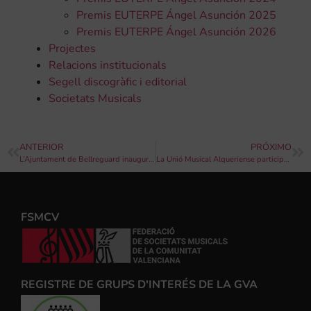
Premis EUTERPE Ángel Asunción 2025
Premis EUTERPE Ángel Asunción 2026
Projectes
Relacions institucionals
Segell discogràfic i editorial
Societats Musicals
ANTERIOR
PRÓXIMO
L’Ajuntament de Bellreguard inaugura la nova Casa de la Música
La Unió Musical Alqueriense participarà al Certamen de Kerkrade (Holanda)
FSMCV
REGISTRE DE GRUPS D'INTERÉS DE LA GVA