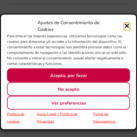
ÚLTIMAS NOTICIAS
Ajustes de Consentimiento de
Cookies
Para ofrecer las mejores experiencias, utilizamos tecnologías como las
Ca
cookies para almacenar y/o acceder a la información del dispositivo. El
au
consentimiento a estas tecnologías nos permitirá procesar datos como el
do
comportamiento de navegación o las identificaciones únicas en este sitio.
le
No consentir o retirar el consentimiento, puede afectar negativamente a
per
ciertas características y funciones.
l’a
d’e
mú
Acepta, por favor
27
eur
No acepto
cu
20
Ver preferencias
La
con
Política de
Aviso Legal y Política de
Portal de
la
cookies
Privacidad
transparencia
jun
FS
IVC