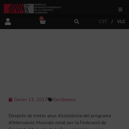
0
CST
VLC
FSMCV
Àrea de gestió
MÉS DE 50.000 MÚSICS
VALENCIANS PARTICIPARAN EN LA
MAJOR CAMPANYA MUSICAL DE LA
Àrea educativa
HISTÒRIA
Àrea Artística
Gener 13, 2017
Certàmens
Actualitat
Després de tretze anys d’existència del programa
Tenda
d’Intercanvis Musicals creat per la Federació de