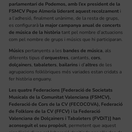
parlamentari de Podemos, amb l’ex president de la
FSMCV Pepe Almería liderant aquest recolzament
i
a l’adhesió, finalment unànime, de la resta de grups,
es configurarà
la major campanya anual de concerts
de música de la història
tant pel nombre d’actuacions
com pel nombre de grups i músics que hi participaran.
Músics
pertanyents a les
bandes de música
, als
diferents tipus d’
orquestres
, cantants,
cors
,
dolçainers
,
tabaleters
,
bailarins
i d’
altres
de les
agrupacions folklòriques més variades estan cridats a
fer història enguany.
Les quatre Federacions [Federació de Societats
Musicals de la Comunitat Valenciana (FSMCV),
Federació de Cors de la CV (FECOCOVA), Federació
de Folklore de la CV (FFCV) i la Federació
Valenciana de Dolçainers i Tabaleters (FVDiT)] han
aconseguit el seu propòsit
, permetent que aquest