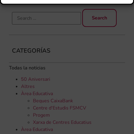
CATEGORÍAS
Todas la noticias
50 Aniversari
Altres
Àrea Educativa
Beques CaixaBank
Centre d'Estudis FSMCV
Progem
Xarxa de Centres Educatius
Àrea Educativa