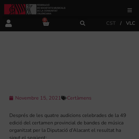
0
CST
VLC
FSMCV
Àrea de gestió
RESULTATS XLIX CERTAMEN
PROVINCIAL DE BANDES DE
MÚSICA D’ALACANT
Àrea educativa
Àrea Artística
Novembre 15, 2021
Certàmens
Actualitat
Després de les quatre audicions celebrades de la 49
edició del certamen provincial de bandes de música
organitzat per la Diputació d’Alacant el resultat ha
Tenda
sigut el següent: