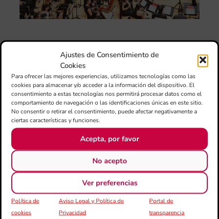
am
l’e
de 
no
si
de 
Ajustes de Consentimiento de
Fe
Cookies
Mé
80 
Para ofrecer las mejores experiencias, utilizamos tecnologías como las
cookies para almacenar y/o acceder a la información del dispositivo. El
mú
consentimiento a estas tecnologías nos permitirá procesar datos como el
fo
comportamiento de navegación o las identificaciones únicas en este sitio.
la 
No consentir o retirar el consentimiento, puede afectar negativamente a
am
ciertas características y funciones.
dir
de 
Acepta, por favor
Día
Gar
No acepto
una
qu
Ver preferencias
rec
els
Política de
Aviso Legal y Política de
Portal de
cookies
Privacidad
transparencia