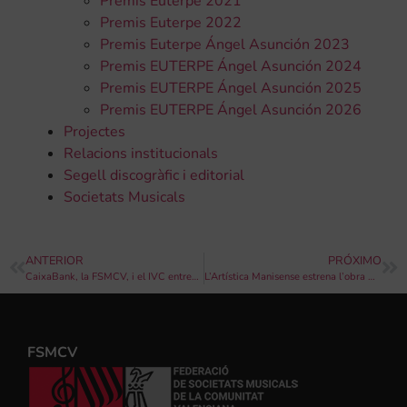
Premis Euterpe 2021
Premis Euterpe 2022
Premis Euterpe Ángel Asunción 2023
Premis EUTERPE Ángel Asunción 2024
Premis EUTERPE Ángel Asunción 2025
Premis EUTERPE Ángel Asunción 2026
Projectes
Relacions institucionals
Segell discogràfic i editorial
Societats Musicals
ANTERIOR
PRÓXIMO
CaixaBank, la FSMCV, i el IVC entreguen les ajudes a les entitats beneficiàries de la convocatòria de ‘Ajudes a la música valenciana per a mitigar l’impacte de la crisi sanitària de la Covid-19’
L’Artística Manisense estrena l’obra Cappriccio de Christiaan Janssen
FSMCV