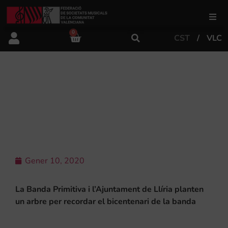
0
CST
VLC
FSMCV
Àrea de gestió
UN ARBRE PER COMMEMORAR “MÉS
DE 200 ANYS DE LA MILLOR
MÚSICA”
Àrea educativa
Àrea Artística
Gener 10, 2020
Actualitat
La Banda Primitiva i l’Ajuntament de Llíria planten
un arbre per recordar el bicentenari de la banda
Tenda