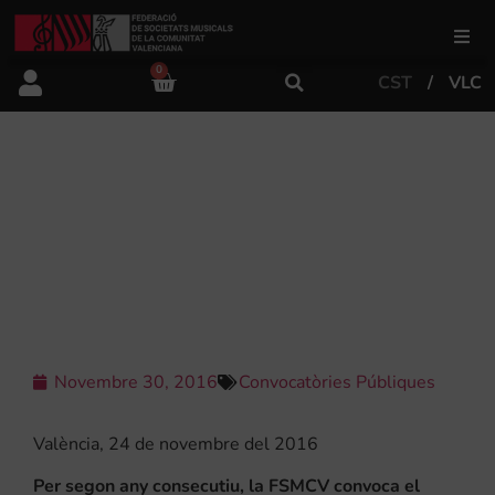
0
CST
VLC
FSMCV
Àrea de gestió
II CONCURS DE COMPOSICIÓ DE LA
PROVÍNCIA D’ALACANT PER A
BANDA DE MÚSICA AMB FINALITATS
Àrea educativa
PEDAGÒGIQUES
Àrea Artística
Novembre 30, 2016
Convocatòries Públiques
Actualitat
València, 24 de novembre del 2016
Tenda
Per segon any consecutiu, la FSMCV convoca el