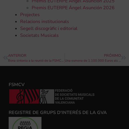
Premis EUTERPE Ángel Asunción 2025
Premis EUTERPE Ángel Asunción 2026
Projectes
Relacions institucionals
Segell discogràfic i editorial
Societats Musicals
ANTERIOR
PRÓXIMO
Bona sintonia a la reunió de la FSMCV amb l’Ajuntament de València
Una esmena de 1.100.000 Euros als pressupostos de la Generalitat Valenciana permetrà iniciar un programa de col•laboració entre més de 2.000 grups de música
FSMCV
REGISTRE DE GRUPS D'INTERÉS DE LA GVA