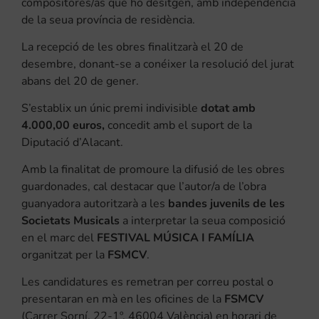
compositores/as que ho desitgen, amb independència
de la seua província de residència.
La recepció de les obres finalitzarà el 20 de
desembre, donant-se a conéixer la resolució del jurat
abans del 20 de gener.
S’establix un únic premi indivisible
dotat amb
4.000,00 euros,
concedit amb el suport de la
Diputació d’Alacant.
Amb la finalitat de promoure la difusió de les obres
guardonades, cal destacar que l’autor/a de l’obra
guanyadora autoritzarà a les
bandes juvenils de les
Societats Musicals
a interpretar la seua composició
en el marc del
FESTIVAL MÚSICA I FAMÍLIA
organitzat per la
FSMCV
.
Les candidatures es remetran per correu postal o
presentaran en mà en les oficines de la
FSMCV
(Carrer Sorní, 22-1º. 46004 València) en horari de