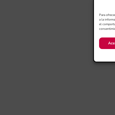
Para ofrece
a la inform
el comporta
consentimie
Ace