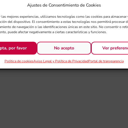
Ajustes de Consentimiento de Cookies
r las mejores experiencias, utilizamos tecnologías como las cookies para almacenar 
ación del dispositivo. El consentimiento a estas tecnologías nos permitirá procesar
miento de navegación o las identificaciones únicas en este sitio. No consentir o retir
nto, puede afectar negativamente a ciertas características y funciones.
pta, por favor
No acepto
Ver preferen
Política de cookies
Aviso Legal y Política de Privacidad
Portal de transparencia