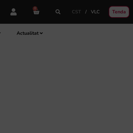
0
CST
VLC
Tenda
Actualitat
BANDA SIMFÒNICA