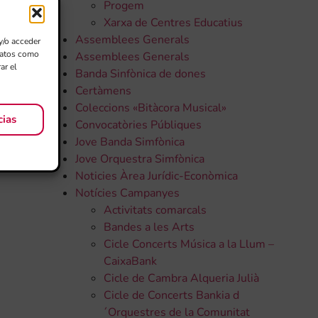
Progem
Xarxa de Centres Educatius
Assemblees Generals
y/o acceder
 datos como
Assemblees Generals
ar el
Banda Sinfònica de dones
Certàmens
Coleccions «Bitàcora Musical»
cias
Convocatòries Públiques
Jove Banda Simfònica
Jove Orquestra Simfònica
Noticies Àrea Jurídic-Econòmica
Notícies Campanyes
Activitats comarcals
Bandes a les Arts
Cicle Concerts Música a la Llum –
CaixaBank
Cicle de Cambra Alqueria Julià
Cicle de Concerts Bankia d
´Orquestres de la Comunitat