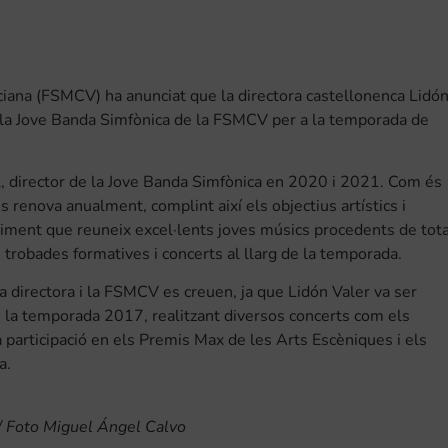
ciana (FSMCV) ha anunciat que la directora castellonenca Lidó
de la Jove Banda Simfònica de la FSMCV per a la temporada de
dal, director de la Jove Banda Simfònica en 2020 i 2021. Com és
 renova anualment, complint així els objectius artístics i
diment que reuneix excel·lents joves músics procedents de tot
 trobades formatives i concerts al llarg de la temporada.
 directora i la FSMCV es creuen, ja que Lidón Valer va ser
la temporada 2017, realitzant diversos concerts com els
la participació en els Premis Max de les Arts Escèniques i els
a.
// Foto Miguel Ángel Calvo