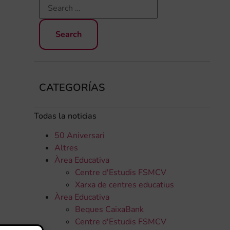
CATEGORÍAS
Todas la noticias
50 Aniversari
Altres
Àrea Educativa
Centre d'Estudis FSMCV
Xarxa de centres educatius
Àrea Educativa
Beques CaixaBank
Centre d'Estudis FSMCV