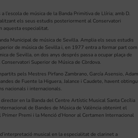
 a l’escola de música de la Banda Primitiva de Llíria; amb D.
icialitzant els seus estudis posteriorment al Conservatori
n aquesta especialitat.
anda Municipal de música de Sevilla. Amplia els seus estudis
uperior de música de Sevilla i, en 1977 entra a formar part com
ónica de Sevilla, on dos anys després passa a ocupar plaça de
l Conservatori Superior de Música de Còrdova.
 impartits pels Mestres Pirfano Zambrano, García Asensio, Ada
bandes de Fuente la Higuera, Jalance i Caudete, havent obtingu
 nacionals i internacionals.
director en la Banda del Centre Artístic Musical Santa Cecília
Internacional de Bandes de Música de València obtenint el
l Primer Premi i la Menció d’Honor al Certamen Internacional
interpretació musical en la especialitat de clarinet a