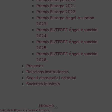
Premis Euterpe 2020
Premis Euterpe 2021
Premis Euterpe 2022
Premis Euterpe Ángel Asunción
2023
Premis EUTERPE Ángel Asunción
2024
Premis EUTERPE Ángel Asunción
2025
Premis EUTERPE Ángel Asunción
2026
Projectes
Relacions institucionals
Segell discogràfic i editorial
Societats Musicals
PRÓXIMO
Concert d’Intercanvis Musicals de l’Ateneu Musical i Cultural d’Albalat de la Ribera i la Societat Artística Musical de Benifaió