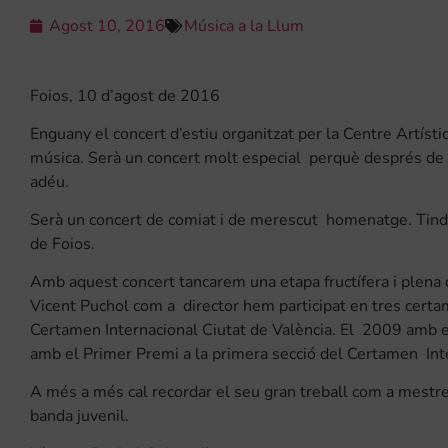
Agost 10, 2016
Música a la Llum
Foios, 10 d’agost de 2016
Enguany el concert d’estiu organitzat per la Centre Artísti
música. Serà un concert molt especial perquè després de 1
adéu.
Serà un concert de comiat i de merescut homenatge. Tindrà
de Foios.
Amb aquest concert tancarem una etapa fructífera i plena d
Vicent Puchol com a director hem participat en tres cert
Certamen Internacional Ciutat de València. El 2009 amb e
amb el Primer Premi a la primera secció del Certamen Inte
A més a més cal recordar el seu gran treball com a mestre d
banda juvenil.