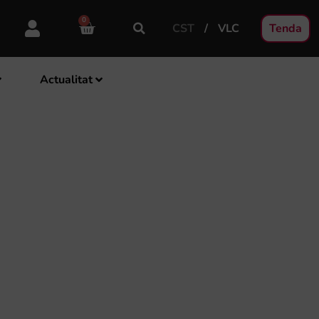
0
CST
VLC
Tenda
Actualitat
NT PUCHOL,
OS