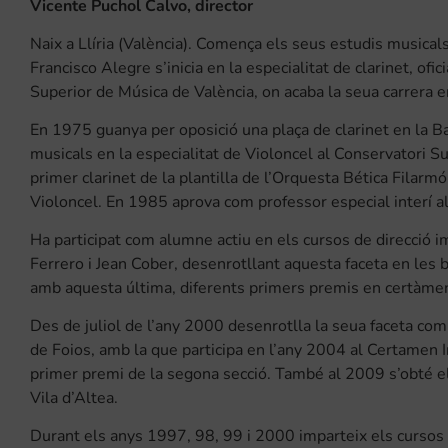
Vicente Puchol Calvo, director
Naix a Llíria (València). Comença els seus estudis musicals
Francisco Alegre s’inicia en la especialitat de clarinet, of
Superior de Música de València, on acaba la seua carrera e
En 1975 guanya per oposició una plaça de clarinet en la B
musicals en la especialitat de Violoncel al Conservatori S
primer clarinet de la plantilla de l’Orquesta Bética Filarm
Violoncel. En 1985 aprova com professor especial interí a
Ha participat com alumne actiu en els cursos de direcció
Ferrero i Jean Cober, desenrotllant aquesta faceta en les 
amb aquesta última, diferents primers premis en certàmens
Des de juliol de l’any 2000 desenrotlla la seua faceta com 
de Foios, amb la que participa en l’any 2004 al Certamen 
primer premi de la segona secció. També al 2009 s’obté e
Vila d’Altea.
Durant els anys 1997, 98, 99 i 2000 imparteix els cursos d’