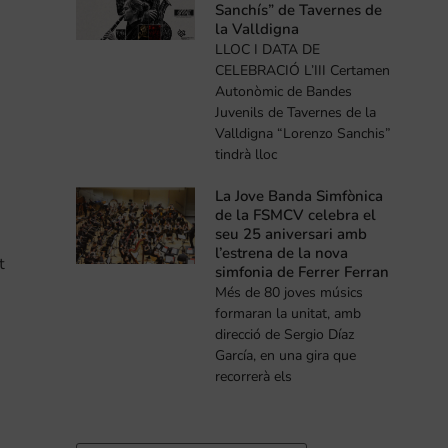
Sanchís” de Tavernes de
la Valldigna
LLOC I DATA DE
CELEBRACIÓ L’III Certamen
Autonòmic de Bandes
Juvenils de Tavernes de la
Valldigna “Lorenzo Sanchis”
tindrà lloc
La Jove Banda Simfònica
de la FSMCV celebra el
seu 25 aniversari amb
m
l’estrena de la nova
t
simfonia de Ferrer Ferran
Més de 80 joves músics
formaran la unitat, amb
direcció de Sergio Díaz
García, en una gira que
recorrerà els