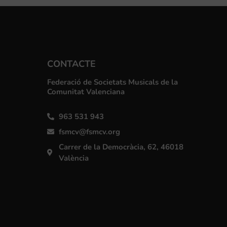
CONTACTE
Federació de Societats Musicals de la
Comunitat Valenciana
963 531 943
fsmcv@fsmcv.org
Carrer de la Democràcia, 62, 46018
València