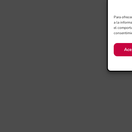
Para ofrece
a la inform
el comporta
consentimie
Ace