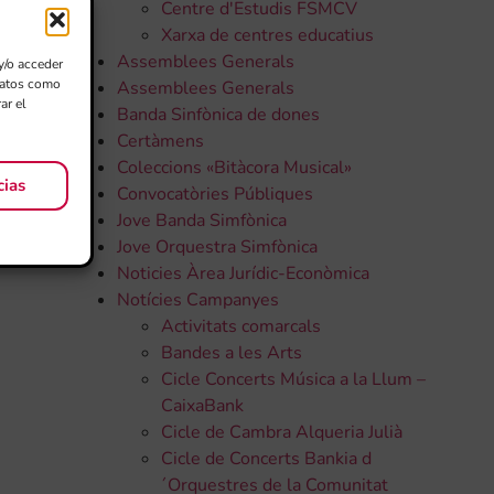
Centre d'Estudis FSMCV
Xarxa de centres educatius
Assemblees Generals
y/o acceder
 datos como
Assemblees Generals
ar el
Banda Sinfònica de dones
Certàmens
Coleccions «Bitàcora Musical»
cias
Convocatòries Públiques
Jove Banda Simfònica
Jove Orquestra Simfònica
Noticies Àrea Jurídic-Econòmica
Notícies Campanyes
Activitats comarcals
Bandes a les Arts
Cicle Concerts Música a la Llum –
CaixaBank
Cicle de Cambra Alqueria Julià
Cicle de Concerts Bankia d
´Orquestres de la Comunitat