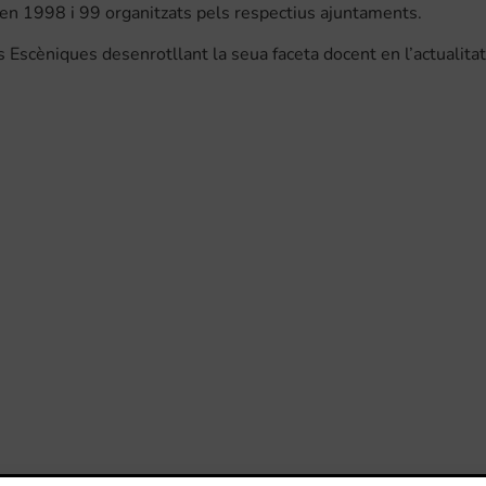
 en 1998 i 99 organitzats pels respectius ajuntaments.
 Escèniques desenrotllant la seua faceta docent en l’actualitat