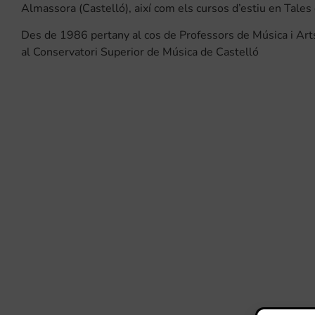
Almassora (Castelló), així com els cursos d’estiu en Tales
Des de 1986 pertany al cos de Professors de Música i Arts
al Conservatori Superior de Música de Castelló