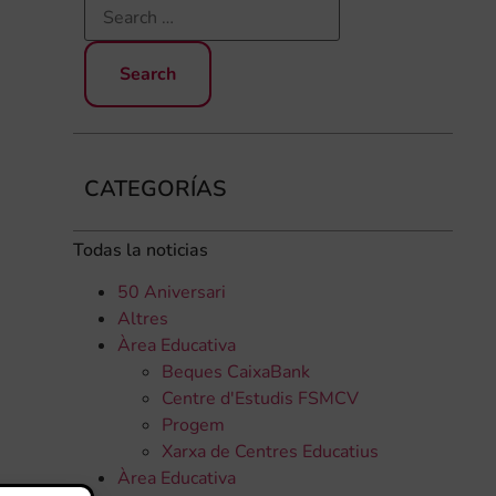
CATEGORÍAS
Todas la noticias
50 Aniversari
Altres
Àrea Educativa
Beques CaixaBank
Centre d'Estudis FSMCV
Progem
Xarxa de Centres Educatius
Àrea Educativa