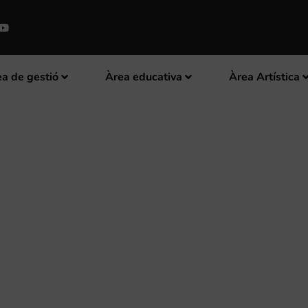
a de gestió
Àrea educativa
Àrea Artística
 MERESCUT HOMENATGE A VICE
EL CAM SANTA CECÍLIA DE FOI