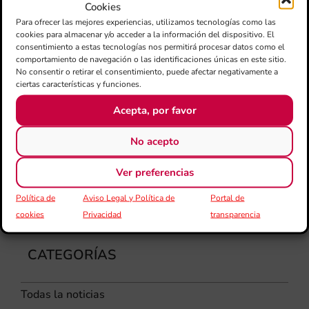
Cookies
dir
Para ofrecer las mejores experiencias, utilizamos tecnologías como las
de 
cookies para almacenar y/o acceder a la información del dispositivo. El
Día
consentimiento a estas tecnologías nos permitirá procesar datos como el
Gar
comportamiento de navegación o las identificaciones únicas en este sitio.
una
No consentir o retirar el consentimiento, puede afectar negativamente a
qu
ciertas características y funciones.
rec
Acepta, por favor
els
No acepto
Ver preferencias
Política de
Aviso Legal y Política de
Portal de
cookies
Privacidad
transparencia
CATEGORÍAS
Todas la noticias