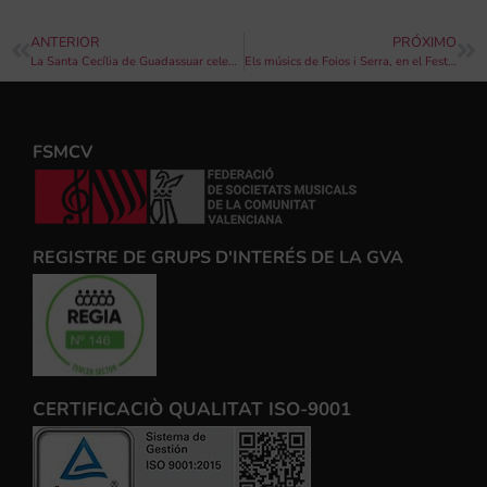
ANTERIOR
PRÓXIMO
La Santa Cecília de Guadassuar celebra aquest dissabte el seu Concert de Primavera
Els músics de Foios i Serra, en el Festival Comarcal de Bandes de L`Horta Nord aquest dissabte a Foios
FSMCV
REGISTRE DE GRUPS D'INTERÉS DE LA GVA
CERTIFICACIÒ QUALITAT ISO-9001