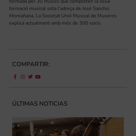
formada per 30 músics que completen la seua
formació musical sota l’adreça de José Sanchis
Montañana. La Societat Unió Musical de Museros
explica actualment amb més de 300 socis.
COMPARTIR:
ÚLTIMAS NOTICIAS
Ca
au
do