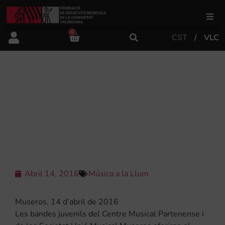
0
CST
VLC
FSMCV
Àrea de gestió
ELS MÉS JOVES DE PATERNA I
MUSEROS EN EL FESTIVAL
COMARCAL DE BANDES JUVENILS
Àrea educativa
AQUEST DISSABTE A MUSEROS
Àrea Artística
Abril 14, 2016
Música a la Llum
Actualitat
Museros, 14 d’abril de 2016
Tenda
Les bandes juvenils del Centre Musical Partenense i