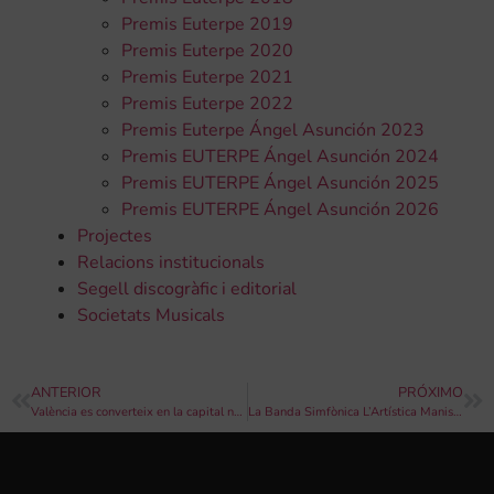
Premis Euterpe 2019
Premis Euterpe 2020
Premis Euterpe 2021
Premis Euterpe 2022
Premis Euterpe Ángel Asunción 2023
Premis EUTERPE Ángel Asunción 2024
Premis EUTERPE Ángel Asunción 2025
Premis EUTERPE Ángel Asunción 2026
Projectes
Relacions institucionals
Segell discogràfic i editorial
Societats Musicals
ANTERIOR
PRÓXIMO
València es converteix en la capital nacional dels intèrprets de tuba i bombardino amb motiu de l’II Festival de l’AETYB
La Banda Simfònica L’Artística Manisense actua aquest cap de setmana a Manises i a València