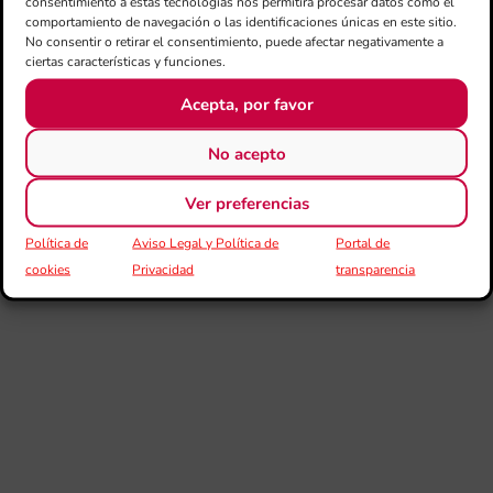
consentimiento a estas tecnologías nos permitirá procesar datos como el
comportamiento de navegación o las identificaciones únicas en este sitio.
Co
No consentir o retirar el consentimiento, puede afectar negativamente a
de
ciertas características y funciones.
su
de
Acepta, por favor
es
mú
Co
No acepto
Va
per
Ver preferencias
l’e
20
Política de
Aviso Legal y Política de
Portal de
La 
cookies
Privacidad
transparencia
Ge
Ce
Do
pub
con
de
su
des
esc
imp