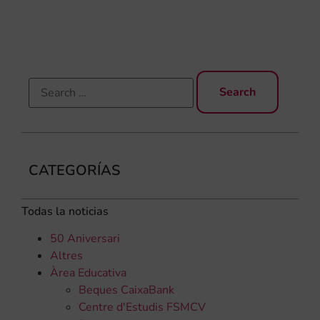
en
no 
CATEGORÍAS
Todas la noticias
50 Aniversari
Altres
Àrea Educativa
Beques CaixaBank
Centre d'Estudis FSMCV