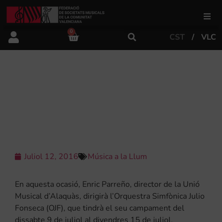
0
CST
VLC
FSMCV
Àrea de gestió
ENRIC PARREÑO TORNA A COSTA
RICA PER A DIRIGIR L’ORQUESTRA
SIMFÒNICA JULIO FONSECA
Àrea educativa
Àrea Artística
Juliol 12, 2016
Música a la Llum
Actualitat
En aquesta ocasió, Enric Parreño, director de la Unió
Musical d’Alaquàs, dirigirà l’Orquestra Simfònica Julio
Fonseca (OJF), que tindrà el seu campament del
Tenda
dissabte 9 de juliol al divendres 15 de juliol.