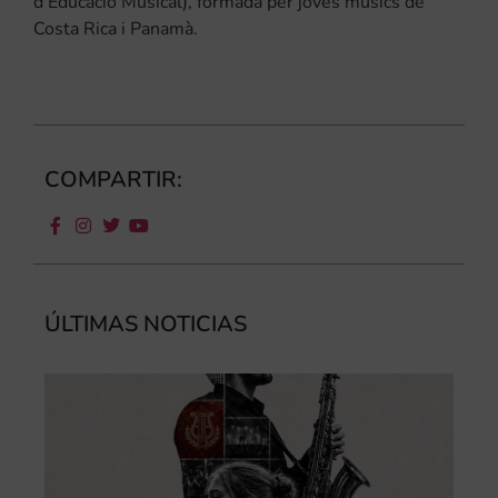
d’Educació Musical), formada per joves músics de
Costa Rica i Panamà.
COMPARTIR:
ÚLTIMAS NOTICIAS
III
Au
de
Juv
“L
Sa