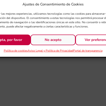
Ajustes de Consentimiento de Cookies
r las mejores experiencias, utilizamos tecnologías como las cookies para almacenar 
ación del dispositivo. El consentimiento a estas tecnologías nos permitirá procesar
miento de navegación o las identificaciones únicas en este sitio. No consentir o retir
nto, puede afectar negativamente a ciertas características y funciones.
pta, por favor
No acepto
Ver preferen
Política de cookies
Aviso Legal y Política de Privacidad
Portal de transparencia