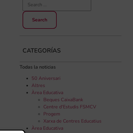
CATEGORÍAS
Todas la noticias
50 Aniversari
Altres
Àrea Educativa
Beques CaixaBank
Centre d'Estudis FSMCV
Progem
Xarxa de Centres Educatius
Àrea Educativa