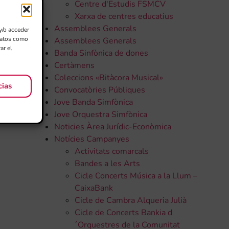
Centre d'Estudis FSMCV
Xarxa de centres educatius
Assemblees Generals
y/o acceder
 datos como
Assemblees Generals
ar el
Banda Sinfònica de dones
Certàmens
Coleccions «Bitàcora Musical»
cias
Convocatòries Públiques
Jove Banda Simfònica
Jove Orquestra Simfònica
Noticies Àrea Jurídic-Econòmica
Notícies Campanyes
Activitats comarcals
Bandes a les Arts
Cicle Concerts Música a la Llum –
CaixaBank
Cicle de Cambra Alqueria Julià
Cicle de Concerts Bankia d
´Orquestres de la Comunitat