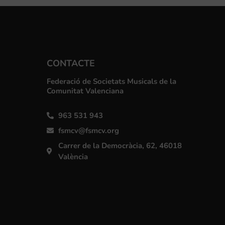
CONTACTE
Federació de Societats Musicals de la
Comunitat Valenciana
963 531 943
fsmcv@fsmcv.org
Carrer de la Democràcia, 62, 46018
València