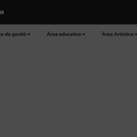
a de gestió
Àrea educativa
Àrea Artística
ENTS DEL LLENGUATGE MUSICA