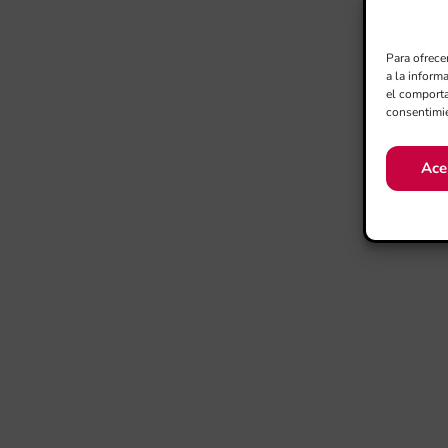
Para ofrece
a la inform
el comporta
consentimie
Ace