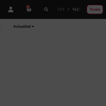
0
CST
VLC
Tenda
Actualitat
L A TRAVÉS DE LES