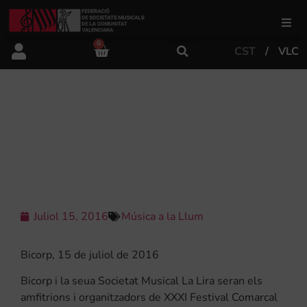
0
CST
VLC
FSMCV
Àrea de gestió
XXXI FESTIVAL COMARCAL DE
BANDES DE MÚSICA DE LA CANAL
DE NAVARRÉS-ÉNGUERA
Àrea educativa
Àrea Artística
Juliol 15, 2016
Música a la Llum
Actualitat
Bicorp, 15 de juliol de 2016
Bicorp i la seua Societat Musical La Lira seran els
Tenda
amfitrions i organitzadors de XXXI Festival Comarcal