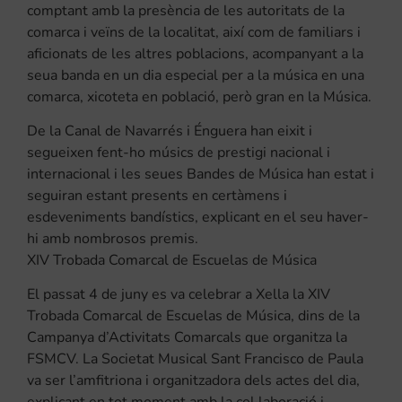
comptant amb la presència de les autoritats de la
comarca i veïns de la localitat, així com de familiars i
aficionats de les altres poblacions, acompanyant a la
seua banda en un dia especial per a la música en una
comarca, xicoteta en població, però gran en la Música.
De la Canal de Navarrés i Énguera han eixit i
segueixen fent-ho músics de prestigi nacional i
internacional i les seues Bandes de Música han estat i
seguiran estant presents en certàmens i
esdeveniments bandístics, explicant en el seu haver-
hi amb nombrosos premis.
XIV Trobada Comarcal de Escuelas de Música
El passat 4 de juny es va celebrar a Xella la XIV
Trobada Comarcal de Escuelas de Música, dins de la
Campanya d’Activitats Comarcals que organitza la
FSMCV
. La Societat Musical Sant
Francisco
de Paula
va ser l’amfitriona i organitzadora dels actes del dia,
explicant en tot moment amb la col·laboració i