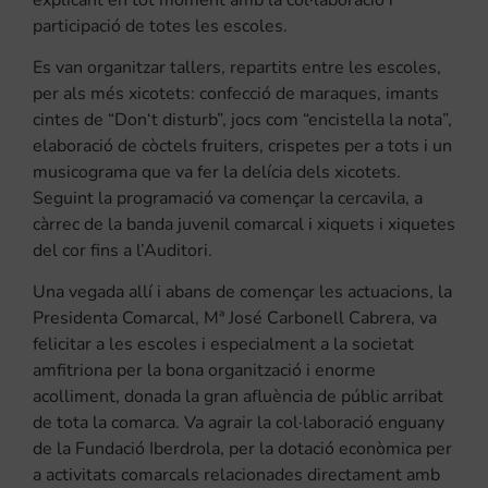
participació de totes les escoles.
Es van organitzar tallers, repartits entre les escoles,
per als més xicotets: confecció de maraques,
imants
cintes
de “
Don
‘t
disturb”
, jocs com “encistella la nota”,
elaboració de còctels fruiters, crispetes per a tots i un
musicograma
que va fer la delícia dels xicotets.
Seguint la programació va començar la cercavila, a
càrrec de la banda juvenil comarcal i xiquets i xiquetes
del cor fins a l’Auditori.
Una vegada allí i abans de començar les actuacions, la
Presidenta Comarcal, Mª José Carbonell Cabrera, va
felicitar a les escoles i especialment a la societat
amfitriona per la bona organització i enorme
acolliment, donada la gran afluència de públic arribat
de tota la comarca. Va agrair la col·laboració enguany
de la Fundació Iberdrola, per la dotació econòmica per
a activitats comarcals relacionades directament amb