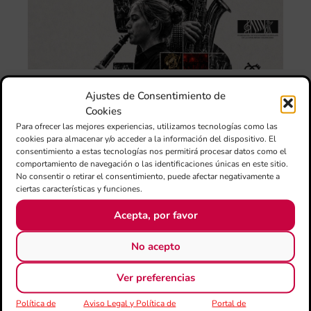
Sa
Ta
la 
LL
DE
CE
L’II
Ajustes de Consentimiento de
Ce
Cookies
Au
Para ofrecer las mejores experiencias, utilizamos tecnologías como las
de
cookies para almacenar y/o acceder a la información del dispositivo. El
Juv
consentimiento a estas tecnologías nos permitirá procesar datos como el
comportamiento de navegación o las identificaciones únicas en este sitio.
Ta
No consentir o retirar el consentimiento, puede afectar negativamente a
la 
ciertas características y funciones.
“L
Sa
Acepta, por favor
tin
No acepto
La
Ba
Ver preferencias
Si
de 
FS
Política de
Aviso Legal y Política de
Portal de